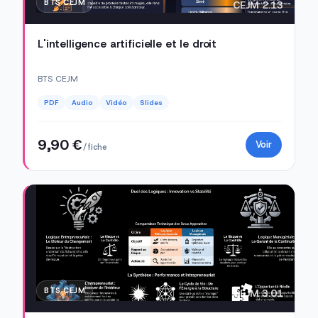
BTS CEJM
CEJM 2.13
L'intelligence artificielle et le droit
BTS CEJM
PDF
Audio
Vidéo
Slides
9,90 €
Voir
/ fiche
BTS CEJM
CEJM 3.01