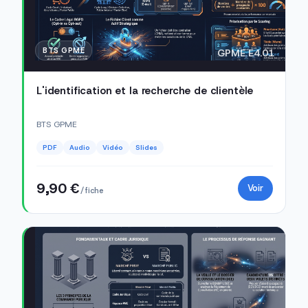
BTS GPME
GPME E4.01
L'identification et la recherche de clientèle
BTS GPME
PDF
Audio
Vidéo
Slides
9,90 €
Voir
/ fiche