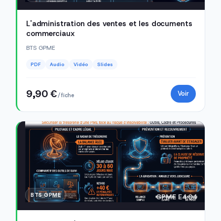
L'administration des ventes et les documents
commerciaux
BTS GPME
PDF
Audio
Vidéo
Slides
9,90 €
Voir
/ fiche
BTS GPME
GPME E4.04