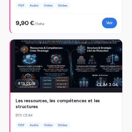
PDF
Audio
Vidéo
Slides
9,90 €
Voir
/ fiche
BTS CEJM
CEJM 3.04
Les ressources, les compétences et les
structures
BTS CEJM
PDF
Audio
Vidéo
Slides