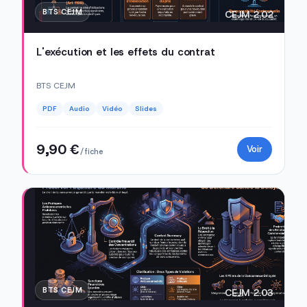
BTS CEJM
CEJM 2.02
L'exécution et les effets du contrat
BTS CEJM
PDF
Audio
Vidéo
Slides
9,90 €
Voir
/ fiche
BTS CEJM
CEJM 2.03