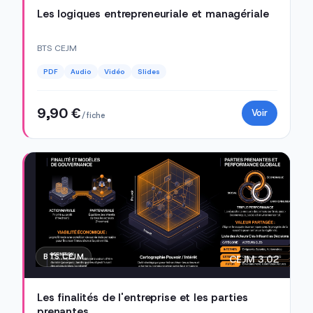
Les logiques entrepreneuriale et managériale
BTS CEJM
PDF
Audio
Vidéo
Slides
9,90 €
Voir
/ fiche
BTS CEJM
CEJM 3.02
Les finalités de l'entreprise et les parties
prenantes