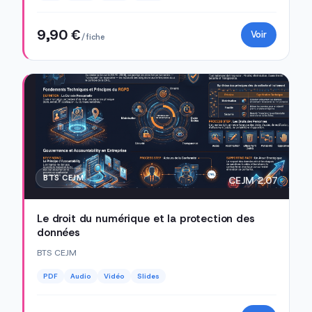
9,90 €
Voir
/ fiche
BTS CEJM
CEJM 2.07
Le droit du numérique et la protection des
données
BTS CEJM
PDF
Audio
Vidéo
Slides