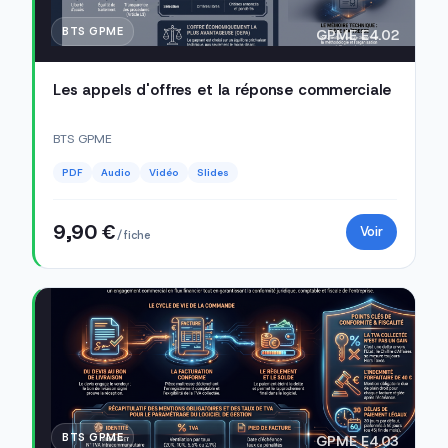
BTS GPME
GPME E4.02
Les appels d'offres et la réponse commerciale
BTS GPME
PDF
Audio
Vidéo
Slides
9,90 €
Voir
/ fiche
BTS GPME
GPME E4.03