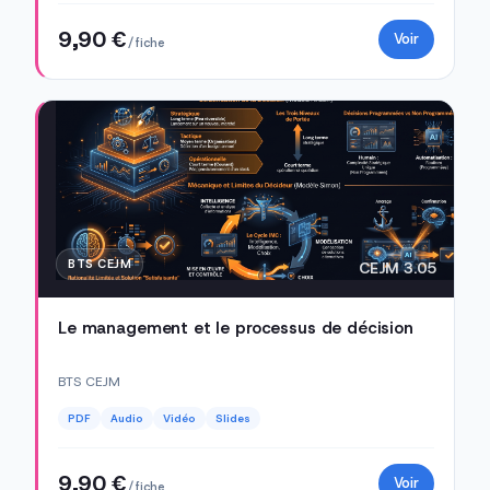
9,90 €
Voir
/ fiche
BTS CEJM
CEJM 3.05
Le management et le processus de décision
BTS CEJM
PDF
Audio
Vidéo
Slides
9,90 €
Voir
/ fiche