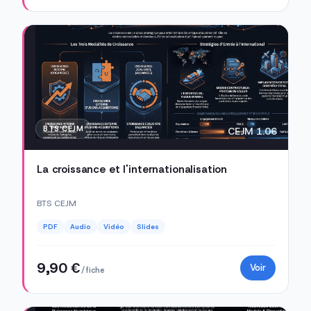
BTS CEJM
CEJM 1.06
La croissance et l'internationalisation
BTS CEJM
PDF
Audio
Vidéo
Slides
9,90 €
Voir
/ fiche