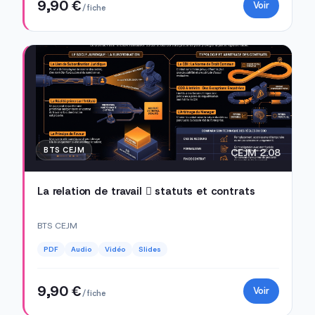
9,90 €
Voir
/ fiche
BTS CEJM
CEJM 2.08
La relation de travail  statuts et contrats
BTS CEJM
PDF
Audio
Vidéo
Slides
9,90 €
Voir
/ fiche