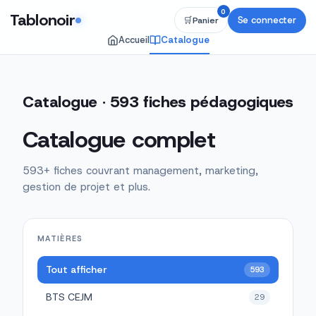
0
Tablonoir
Se connecter
🛒
Panier
Accueil
Catalogue
Catalogue · 593 fiches pédagogiques
Catalogue complet
593+ fiches couvrant management, marketing,
gestion de projet et plus.
MATIÈRES
Tout afficher
593
BTS CEJM
29