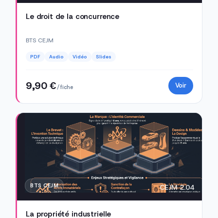
Le droit de la concurrence
BTS CEJM
PDF
Audio
Vidéo
Slides
9,90 €
Voir
/ fiche
BTS CEJM
CEJM 2.04
La propriété industrielle