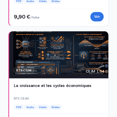
PDF
Audio
Vidéo
Slides
9,90 €
Voir
/ fiche
BTS CEJM
CEJM 1.04
La croissance et les cycles économiques
BTS CEJM
PDF
Audio
Vidéo
Slides