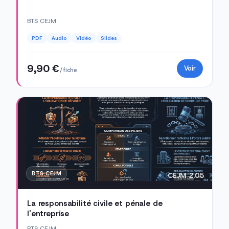
BTS CEJM
PDF
Audio
Vidéo
Slides
9,90 €
Voir
/ fiche
BTS CEJM
CEJM 2.05
La responsabilité civile et pénale de
l'entreprise
BTS CEJM