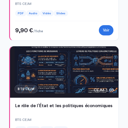
BTS CEJM
PDF
Audio
Vidéo
Slides
9,90 €
Voir
/ fiche
BTS CEJM
CEJM 1.03
Le rôle de l'État et les politiques économiques
BTS CEJM