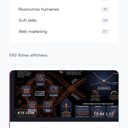
Ressources humaines
42
Soft skills
28
Web marketing
27
593 fiches affichées
BTS CEJM
CEJM 1.01