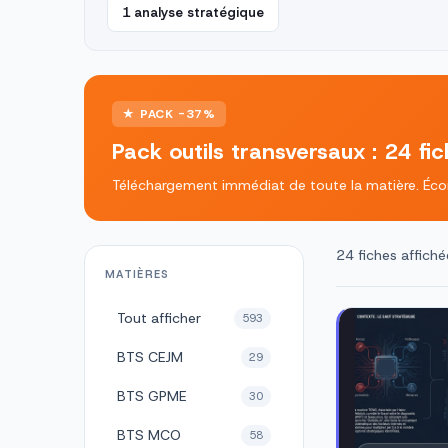
1 analyse stratégique
★ PACK -37%
Pack outils transversaux : 24 fi
Téléchargement immédiat de toute la matière. Écon
24 fiches affiché
MATIÈRES
Tout afficher
593
BTS CEJM
29
BTS GPME
30
BTS MCO
58