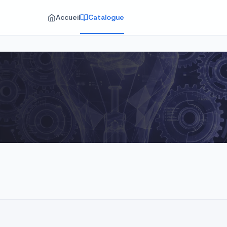
Accueil
Catalogue
iches pédagogiques · Tablonoir