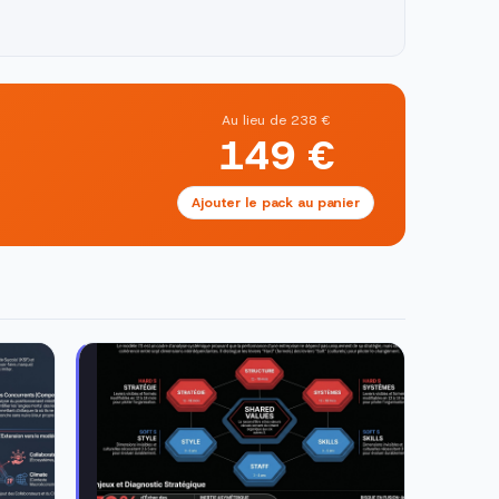
Au lieu de 238 €
149 €
Ajouter le pack au panier