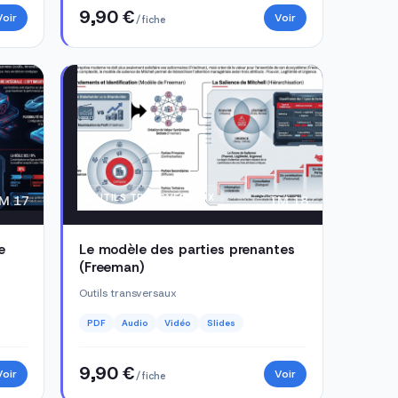
9,90 €
Voir
Voir
/ fiche
OUTILS TRANSVERSAUX
M 17
TM 18
e
Le modèle des parties prenantes
(Freeman)
Outils transversaux
PDF
Audio
Vidéo
Slides
9,90 €
Voir
Voir
/ fiche