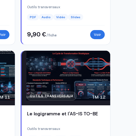
Outils transversaux
PDF
Audio
Vidéo
Slides
9,90 €
Voir
Voir
/ fiche
OUTILS TRANSVERSAUX
M 11
TM 12
Le logigramme et l'AS-IS TO-BE
Outils transversaux