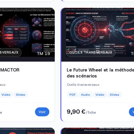
NSVERSAUX
OUTILS TRANSVERSAUX
TM 19
T
e MACTOR
Le Future Wheel et la méthod
des scénarios
saux
Outils transversaux
Vidéo
Slides
PDF
Audio
Vidéo
Slides
9,90 €
Voir
he
/ fiche