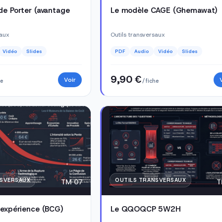
de Porter (avantage
Le modèle CAGE (Ghemawat)
saux
Outils transversaux
Vidéo
Slides
PDF
Audio
Vidéo
Slides
9,90 €
Voir
he
/ fiche
NSVERSAUX
OUTILS TRANSVERSAUX
TM 07
T
'expérience (BCG)
Le QQOQCP 5W2H