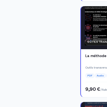
OUTILS TRA
La méthod
Outils transver
PDF
Audio
9,90 €
/ fic