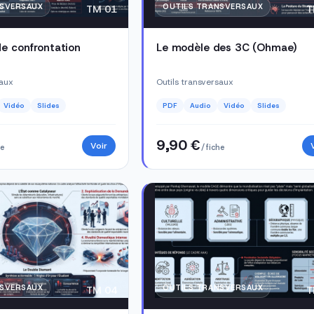
NSVERSAUX
OUTILS TRANSVERSAUX
TM 01
T
de confrontation
Le modèle des 3C (Ohmae)
saux
Outils transversaux
Vidéo
Slides
PDF
Audio
Vidéo
Slides
9,90 €
Voir
he
/ fiche
NSVERSAUX
OUTILS TRANSVERSAUX
TM 04
T