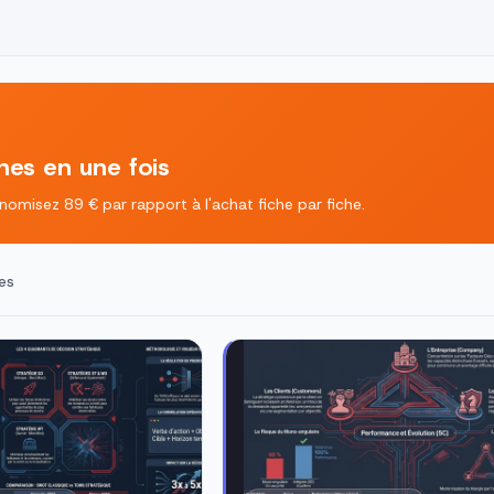
ches en une fois
omisez 89 € par rapport à l'achat fiche par fiche.
es