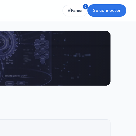
0
Se connecter
🛒
Panier