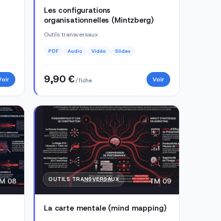
Les configurations
organisationnelles (Mintzberg)
Outils transversaux
PDF
Audio
Vidéo
Slides
9,90 €
Voir
Voir
/ fiche
OUTILS TRANSVERSAUX
M 08
TM 09
La carte mentale (mind mapping)