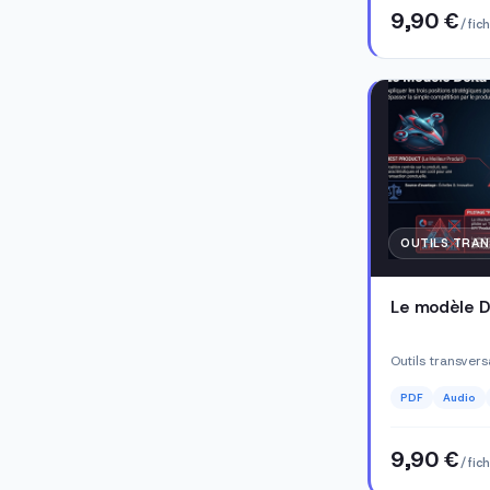
9,90 €
/ fic
OUTILS TRA
Le modèle D
Outils transver
PDF
Audio
9,90 €
/ fic