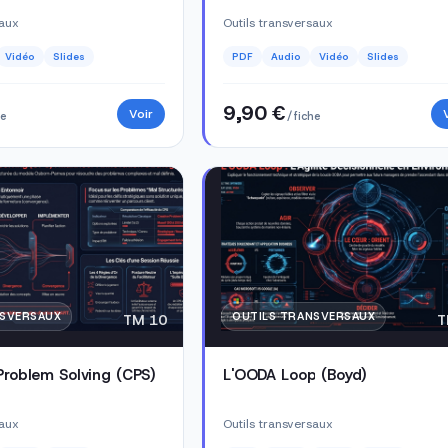
saux
Outils transversaux
Vidéo
Slides
PDF
Audio
Vidéo
Slides
9,90 €
Voir
he
/ fiche
NSVERSAUX
OUTILS TRANSVERSAUX
TM 10
T
Problem Solving (CPS)
L'OODA Loop (Boyd)
saux
Outils transversaux