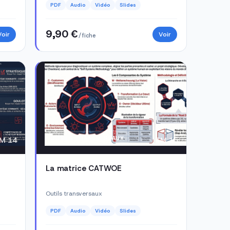
PDF
Audio
Vidéo
Slides
9,90 €
Voir
Voir
/ fiche
OUTILS TRANSVERSAUX
M 14
TM 15
La matrice CATWOE
Outils transversaux
PDF
Audio
Vidéo
Slides