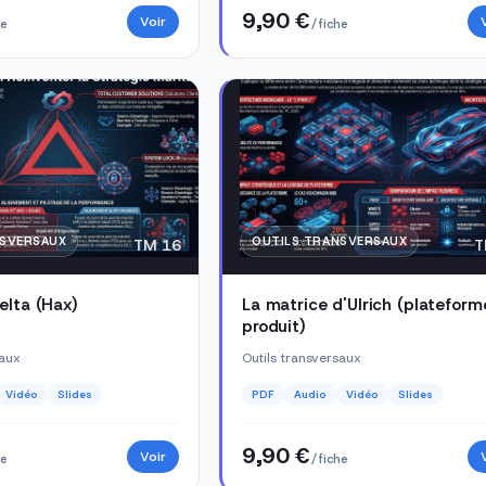
9,90 €
Voir
he
/ fiche
NSVERSAUX
OUTILS TRANSVERSAUX
TM 16
T
elta (Hax)
La matrice d'Ulrich (plateform
produit)
saux
Outils transversaux
Vidéo
Slides
PDF
Audio
Vidéo
Slides
9,90 €
Voir
he
/ fiche