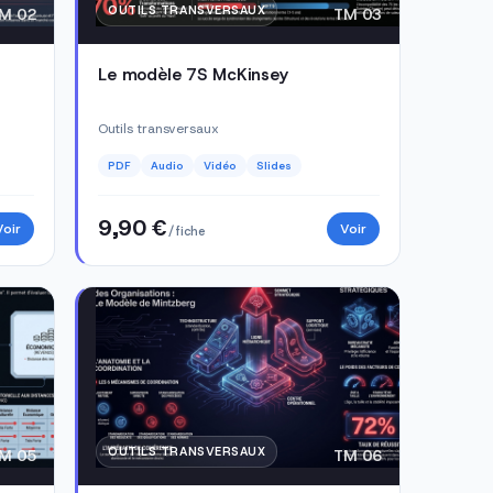
OUTILS TRANSVERSAUX
M 02
TM 03
Le modèle 7S McKinsey
Outils transversaux
PDF
Audio
Vidéo
Slides
9,90 €
Voir
Voir
/ fiche
OUTILS TRANSVERSAUX
M 05
TM 06