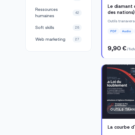
Le diamant 
Ressources
des nations)
42
humaines
Outils transver
Soft skills
28
PDF
Audio
Web marketing
27
9,90 €
/ fic
OUTILS TRA
La courbe d