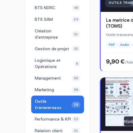
OUTILS TRA
BTS NDRC
49
BTS SAM
24
La matrice 
(TOWS)
Création
31
Outils transver
d'entreprise
PDF
Audio
Gestion de projet
32
Logistique et
9,90 €
/ fic
6
Opérations
Management
60
Marketing
99
Outils
24
transversaux
Performance & KPI
23
OUTILS TRA
Relation client
31