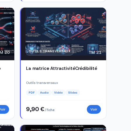
OUTILS TRANSVERSAUX
M 20
TM 21
e
La matrice AttractivitéCrédibilité
Outils transversaux
PDF
Audio
Vidéo
Slides
9,90 €
Voir
Voir
/ fiche