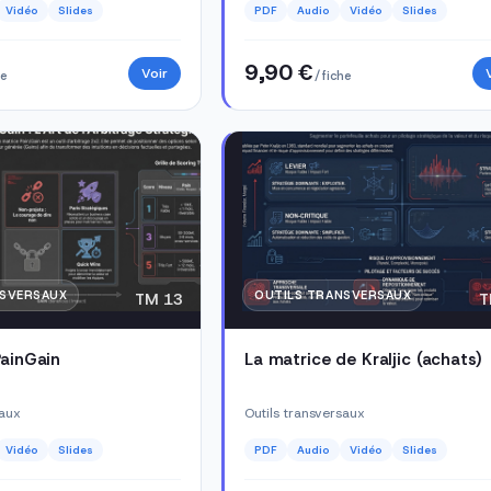
Vidéo
Slides
PDF
Audio
Vidéo
Slides
9,90 €
Voir
he
/ fiche
NSVERSAUX
OUTILS TRANSVERSAUX
TM 13
T
PainGain
La matrice de Kraljic (achats)
saux
Outils transversaux
Vidéo
Slides
PDF
Audio
Vidéo
Slides