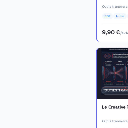
Outils transver
PDF
Audio
9,90 €
/ fic
OUTILS TRA
Le Creative 
Outils transver