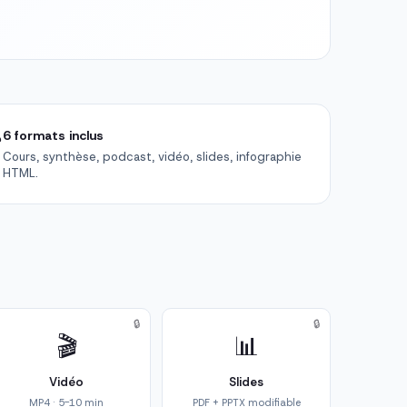

6 formats inclus
Cours, synthèse, podcast, vidéo, slides, infographie
HTML.
🔒
🔒
🎬
📊
Vidéo
Slides
MP4 · 5-10 min
PDF + PPTX modifiable