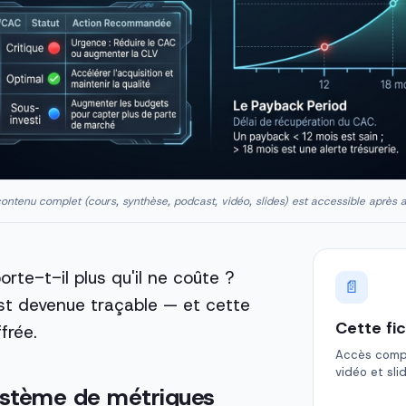
ontenu complet (cours, synthèse, podcast, vidéo, slides) est accessible après 
rte-t-il plus qu'il ne coûte ?
📄
est devenue traçable — et cette
Cette fi
frée.
Accès comple
vidéo et sli
ystème de métriques