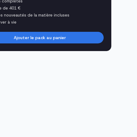
s complètes
e de 401 €
es nouveautés de la matière incluses
ver à vie
Ajouter le pack au panier