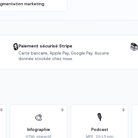
egmentation marketing
🔒

Paiement sécurisé Stripe
Carte bancaire, Apple Pay, Google Pay. Aucune
donnée stockée chez nous.
🔒
🔒
🔒
🎨
🎙️
Infographie
Podcast
HTML interactif
MP3 · 10-15 min