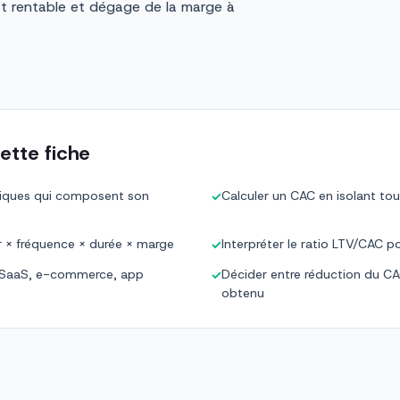
st rentable et dégage de la marge à
ette fiche
étriques qui composent son
Calculer un CAC en isolant tou
✓
er × fréquence × durée × marge
Interpréter le ratio LTV/CAC pou
✓
 (SaaS, e-commerce, app
Décider entre réduction du CAC
✓
obtenu