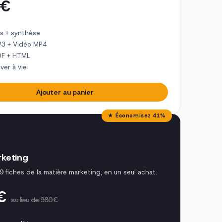
 €
s + synthèse
P3 + Vidéo MP4
DF + HTML
ver à vie
Ajouter au panier
★ Économisez 41%
keting
9 fiches de la matière marketing, en un seul achat.
 €
au lieu de 980 €