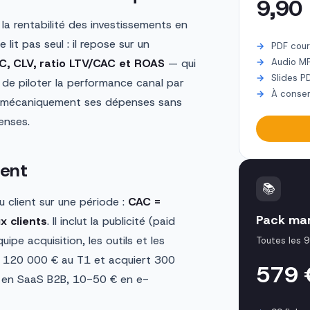
9,90
a rentabilité des investissements en
lit pas seul : il repose sur un
PDF cour
C, CLV, ratio LTV/CAC et ROAS
— qui
Audio M
Slides P
 de piloter la performance canal par
À conser
it mécaniquement ses dépenses sans
enses.
ient
📚
 client sur une période :
CAC =
Pack mar
x clients
. Il inclut la publicité (paid
ipe acquisition, les outils et les
Toutes les 9
 120 000 € au T1 et acquiert 300
579
 en SaaS B2B, 10-50 € en e-