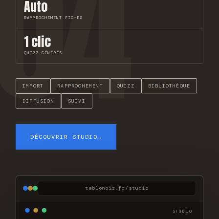
04
Auto
RAPPROCHEMENT FICHES
1 clic
QUIZZ GÉNÉRÉS
IMPORT
RAPPROCHEMENT
QUIZZ
BIBLIOTHÈQUE
DIFFUSION
SUIVI
DÉCOUVRIR STUDIO
→
tablonoir.fr/studio
STUDIO