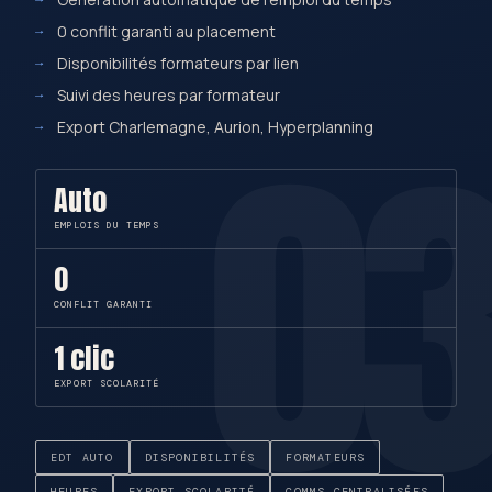
0 conflit garanti au placement
Disponibilités formateurs par lien
0
Suivi des heures par formateur
Export Charlemagne, Aurion, Hyperplanning
Auto
EMPLOIS DU TEMPS
0
CONFLIT GARANTI
1 clic
EXPORT SCOLARITÉ
EDT AUTO
DISPONIBILITÉS
FORMATEURS
HEURES
EXPORT SCOLARITÉ
COMMS CENTRALISÉES