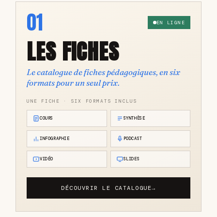
01
EN LIGNE
LES FICHES
Le catalogue de fiches pédagogiques, en six
formats pour un seul prix.
UNE FICHE · SIX FORMATS INCLUS
COURS
SYNTHÈSE
INFOGRAPHIE
PODCAST
VIDÉO
SLIDES
DÉCOUVRIR LE CATALOGUE
→