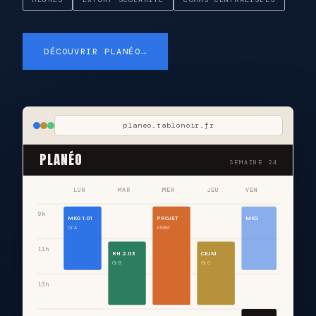
DÉCOUVRIR PLANÉO
→
planeo.tablonoir.fr
PLANÉO
SEMAINE 24
LUN
MAR
MER
JEU
VEN
9h
MKG 1.01
PROJET
MKG
Gr. A
Atelier
11h
RH 2.03
CEJM
Gr. B
Gr. C
13h