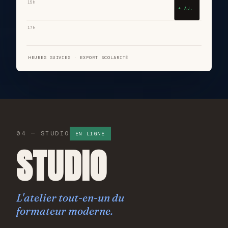
15h
+ AJ.
17h
HEURES SUIVIES · EXPORT SCOLARITÉ
04 — STUDIO
EN LIGNE
STUDIO
L'atelier tout-en-un du
formateur moderne.