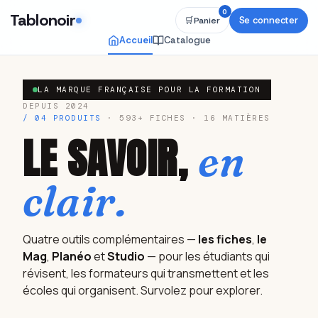
0
Tablonoir
Se connecter
🛒
Panier
Accueil
Catalogue
LA MARQUE FRANÇAISE POUR LA FORMATION
DEPUIS 2024
/ 04 PRODUITS
· 593+ FICHES · 16 MATIÈRES
LE SAVOIR,
en
clair.
Quatre outils complémentaires —
les fiches
,
le
Mag
,
Planéo
et
Studio
— pour les étudiants qui
révisent, les formateurs qui transmettent et les
écoles qui organisent. Survolez pour explorer.