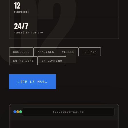
02
12
RUBRIQUES
24/7
PUBLIÉ EN CONTINU
DOSSIERS
ANALYSES
VEILLE
TERRAIN
ENTRETIENS
EN CONTINU
LIRE LE MAG
→
mag.tablonoir.fr