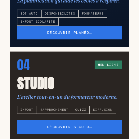
La planification qui aide les écoles à respirer.
EDT AUTO
DISPONIBILITÉS
FORMATEURS
EXPORT SCOLARITÉ
DÉCOUVRIR PLANÉO
→
04
EN LIGNE
STUDIO
L'atelier tout-en-un du formateur moderne.
IMPORT
RAPPROCHEMENT
QUIZZ
DIFFUSION
DÉCOUVRIR STUDIO
→