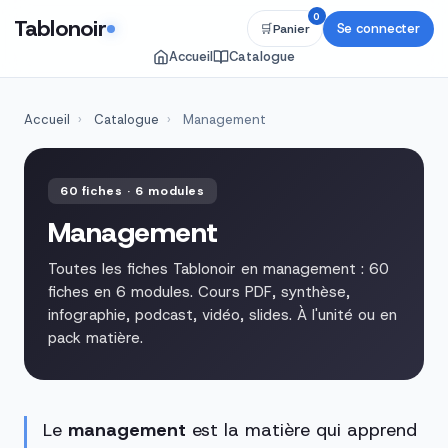
0
Tablonoir
Se connecter
🛒
Panier
Accueil
Catalogue
Accueil
›
Catalogue
›
Management
60 fiches · 6 modules
Management
Toutes les fiches Tablonoir en management : 60
fiches en 6 modules. Cours PDF, synthèse,
infographie, podcast, vidéo, slides. À l'unité ou en
pack matière.
Le
management
est la matière qui apprend