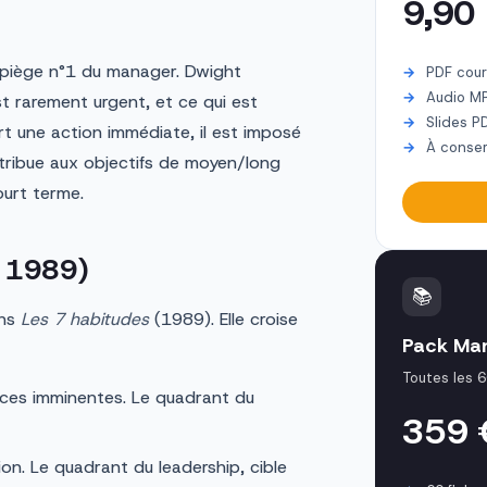
9,90
 piège n°1 du manager. Dwight
PDF cour
Audio M
st rarement urgent, et ce qui est
Slides P
rt une action immédiate, il est imposé
À conser
ribue aux objectifs de moyen/long
court terme.
, 1989)
📚
ans
Les 7 habitudes
(1989). Elle croise
Pack Ma
Toutes les 6
nces imminentes. Le quadrant du
359
ion. Le quadrant du leadership, cible