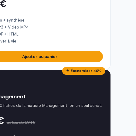
 €
s + synthèse
P3 + Vidéo MP4
DF + HTML
ver à vie
Ajouter au panier
★ Économisez 40%
nagement
0 fiches de la matière Management, en un seul achat.
 €
au lieu de 594 €