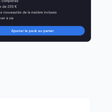
s complètes
e de 235 €
es nouveautés de la matière incluses
ver à vie
Ajouter le pack au panier