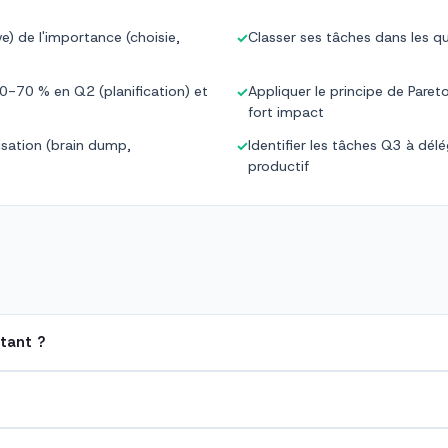
e) de l'importance (choisie,
Classer ses tâches dans les q
✓
0-70 % en Q2 (planification) et
Appliquer le principe de Pareto
✓
fort impact
isation (brain dump,
Identifier les tâches Q3 à dél
✓
productif
rtant ?