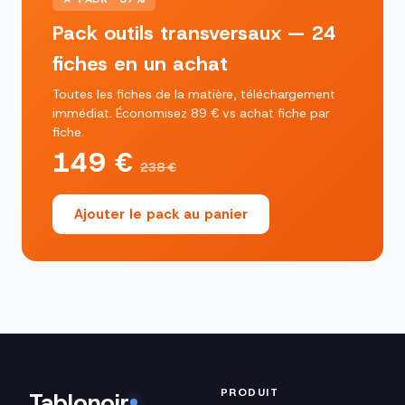
Pack outils transversaux — 24
fiches en un achat
Toutes les fiches de la matière, téléchargement
immédiat. Économisez 89 € vs achat fiche par
fiche.
149 €
238 €
Ajouter le pack au panier
PRODUIT
Tablonoir