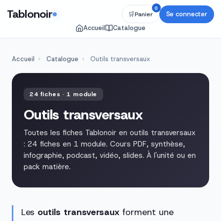
0
Tablonoir
Se connecter
🛒
Panier
Accueil
Catalogue
Accueil
›
Catalogue
›
Outils transversaux
24 fiches · 1 module
Outils transversaux
Toutes les fiches Tablonoir en outils transversaux
: 24 fiches en 1 module. Cours PDF, synthèse,
infographie, podcast, vidéo, slides. À l'unité ou en
pack matière.
Les
outils transversaux
forment une