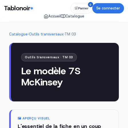
0
Tablonoir
Se connecter
🛒
Panier
Accueil
Catalogue
Catalogue
›
Outils transversaux
›
TM 03
Outils transversaux · TM 03
Le modèle 7S
McKinsey
🖼️ APERÇU VISUEL
L'essentiel de la fiche en un coup