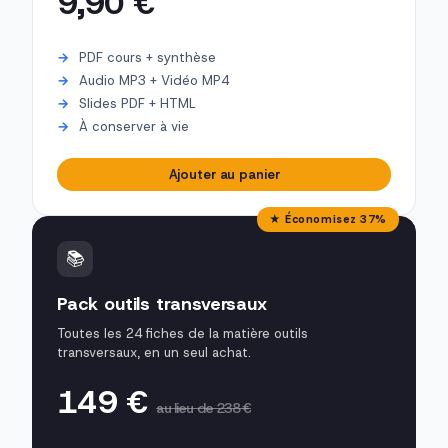
9,90 €
PDF cours + synthèse
Audio MP3 + Vidéo MP4
Slides PDF + HTML
À conserver à vie
Ajouter au panier
★ Économisez 37%
📚
Pack outils transversaux
Toutes les 24 fiches de la matière outils
transversaux, en un seul achat.
149 €
au lieu de 238 €