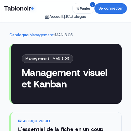
0
Tablonoir
Se connecter
🛒
Panier
Accueil
Catalogue
Catalogue
›
Management
›
MAN 3.05
Management · MAN 3.05
Management visuel
et Kanban
🖼️ APERÇU VISUEL
L'essentiel de la fiche en un coup