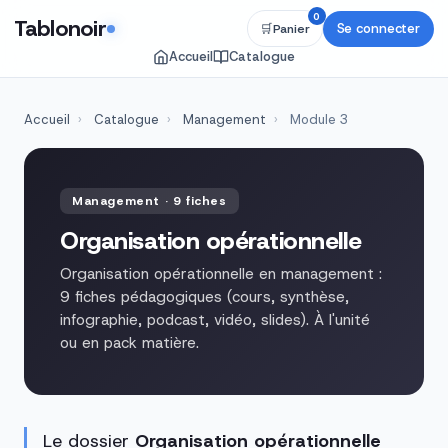
0
Tablonoir
Se connecter
🛒
Panier
Accueil
Catalogue
Accueil
›
Catalogue
›
Management
›
Module 3
Management · 9 fiches
Organisation opérationnelle
Organisation opérationnelle en management :
9 fiches pédagogiques (cours, synthèse,
infographie, podcast, vidéo, slides). À l'unité
ou en pack matière.
Le dossier
Organisation opérationnelle