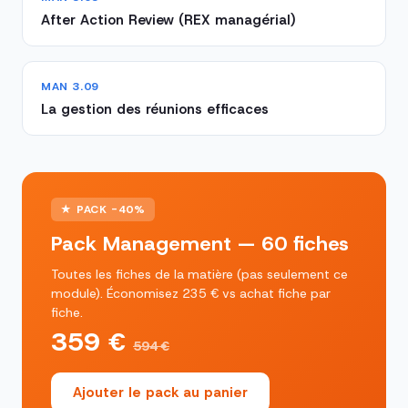
After Action Review (REX managérial)
MAN 3.09
La gestion des réunions efficaces
★ PACK -40%
Pack Management — 60 fiches
Toutes les fiches de la matière (pas seulement ce
module). Économisez 235 € vs achat fiche par
fiche.
359 €
594 €
Ajouter le pack au panier