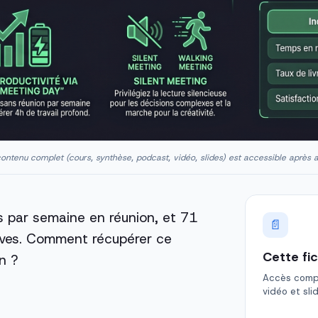
ontenu complet (cours, synthèse, podcast, vidéo, slides) est accessible après 
 par semaine en réunion, et 71
📄
ives. Comment récupérer ce
Cette fi
n ?
Accès comple
vidéo et sli