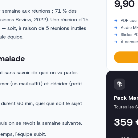
9,90
 semaine aux réunions ; 71 % des
siness Review, 2022). Une réunion d'1h
PDF cour
soit, à raison de 5 réunions inutiles
Audio M
Slides P
ule équipe.
À conser
 malade
t sans savoir de quoi on va parler.
📚
er (un mail suffit) et décider (petit
Pack Ma
durent 60 min, quel que soit le sujet
Toutes les 6
359
uis on se revoit la semaine suivante.
emps, l'équipe subit.