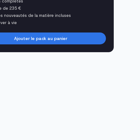
s complètes
e de 235 €
es nouveautés de la matière incluses
ver à vie
Ajouter le pack au panier