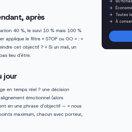
60 fiche
Économi
endant, après
Toutes l
À conser
mation 40 %, le suivi 10 % mais 100 %
r applique le filtre « STOP ou GO » : «
indre cet objectif ? » Si un mail, un
as lieu d'être.
u jour
ange en temps réel ? une décision
 alignement émotionnel (alors
tient en une phrase d'objectif — « nous
3 points maximum, chacun avec porteur,