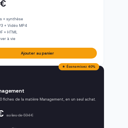
 €
s + synthèse
P3 + Vidéo MP4
DF + HTML
ver à vie
Ajouter au panier
★ Économisez 40%
nagement
0 fiches de la matière Management, en un seul achat.
 €
au lieu de 594 €