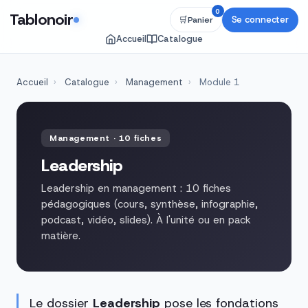
0
Tablonoir
Se connecter
🛒
Panier
Accueil
Catalogue
Accueil
›
Catalogue
›
Management
›
Module 1
Management · 10 fiches
Leadership
Leadership en management : 10 fiches
pédagogiques (cours, synthèse, infographie,
podcast, vidéo, slides). À l'unité ou en pack
matière.
Le dossier
Leadership
pose les fondations