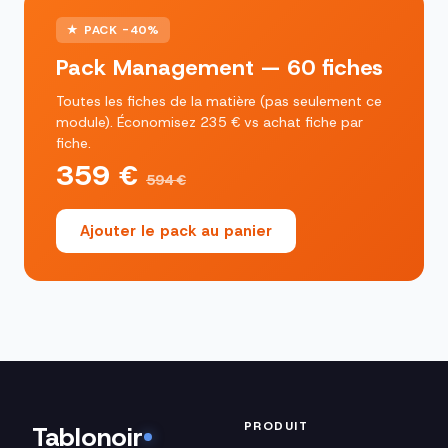
★ PACK -40%
Pack Management — 60 fiches
Toutes les fiches de la matière (pas seulement ce
module). Économisez 235 € vs achat fiche par
fiche.
359 €
594 €
Ajouter le pack au panier
PRODUIT
Tablonoir