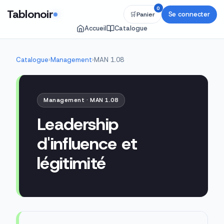
0
Tablonoir
Se connecter
🛒
Panier
Accueil
Catalogue
Catalogue
›
Management
›
MAN 1.08
Management · MAN 1.08
Leadership
d'influence et
légitimité