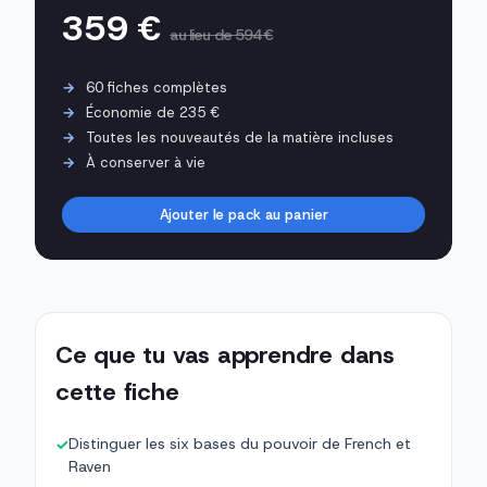
359 €
au lieu de 594 €
60 fiches complètes
Économie de 235 €
Toutes les nouveautés de la matière incluses
À conserver à vie
Ajouter le pack au panier
Ce que tu vas apprendre dans
cette fiche
Distinguer les six bases du pouvoir de French et
✓
Raven