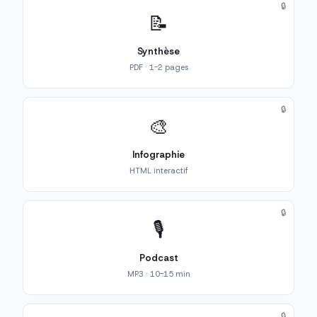
🔒
📝
Synthèse
PDF · 1-2 pages
🔒
🎨
Infographie
HTML interactif
🔒
🎙️
Podcast
MP3 · 10-15 min
🔒