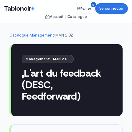
0
Tablonoir
Se connecter
🛒
Panier
Accueil
Catalogue
Catalogue
›
Management
›
MAN 2.02
Management · MAN 2.02
,L'art du feedback
(DESC,
Feedforward)