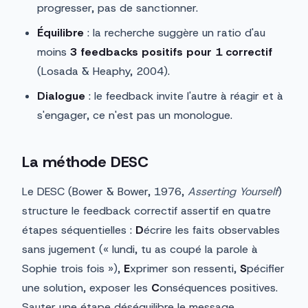
progresser, pas de sanctionner.
Équilibre
: la recherche suggère un ratio d'au
moins
3 feedbacks positifs pour 1 correctif
(Losada & Heaphy, 2004).
Dialogue
: le feedback invite l'autre à réagir et à
s'engager, ce n'est pas un monologue.
La méthode DESC
Le DESC (Bower & Bower, 1976,
Asserting Yourself
)
structure le feedback correctif assertif en quatre
étapes séquentielles :
D
écrire les faits observables
sans jugement (« lundi, tu as coupé la parole à
Sophie trois fois »),
E
xprimer son ressenti,
S
pécifier
une solution, exposer les
C
onséquences positives.
Sauter une étape déséquilibre le message.