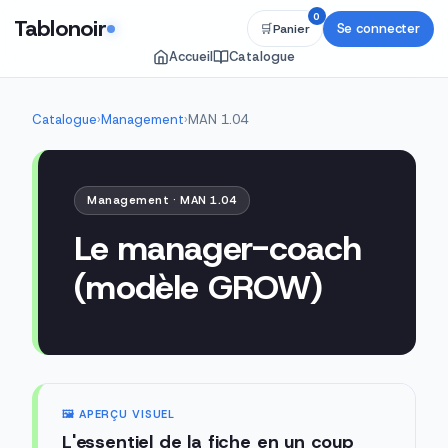
0
Tablonoir
Se connecter
🛒
Panier
Accueil
Catalogue
Catalogue
›
Management
›
MAN 1.04
Management · MAN 1.04
Le manager-coach
(modèle GROW)
🖼️ APERÇU VISUEL
L'essentiel de la fiche en un coup