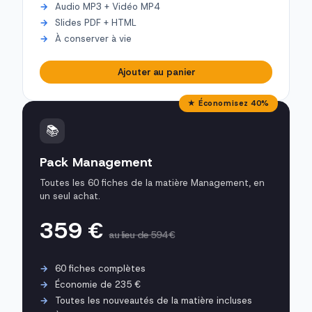
Audio MP3 + Vidéo MP4
Slides PDF + HTML
À conserver à vie
Ajouter au panier
★ Économisez 40%
📚
Pack Management
Toutes les 60 fiches de la matière Management, en
un seul achat.
359 €
au lieu de 594 €
60 fiches complètes
Économie de 235 €
Toutes les nouveautés de la matière incluses