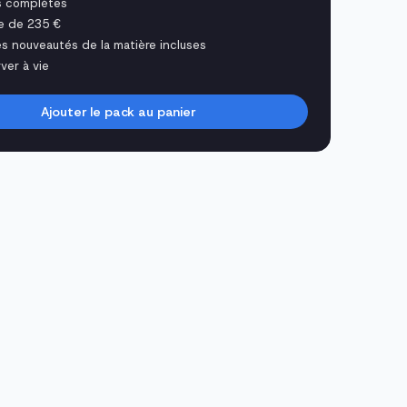
s complètes
e de 235 €
es nouveautés de la matière incluses
ver à vie
Ajouter le pack au panier