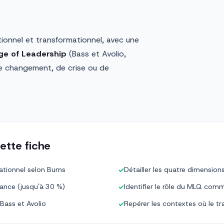
tionnel et transformationnel, avec une
nge of Leadership
(Bass et Avolio,
e changement, de crise ou de
ette fiche
ationnel selon Burns
Détailler les quatre dimension
✓
mance (jusqu'à 30 %)
Identifier le rôle du MLQ co
✓
Bass et Avolio
Repérer les contextes où le tr
✓