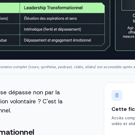
ontenu complet (cours, synthèse, podcast, vidéo, slides) est accessible après 
 se dépasse non par la
📄
on volontaire ? C'est la
Cette fi
nnel.
Accès comple
vidéo et sli
rmationnel