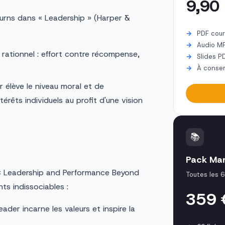
9,90
urns dans « Leadership » (Harper &
PDF cour
Audio M
ationnel : effort contre récompense,
Slides P
À conser
r élève le niveau moral et de
érêts individuels au profit d'une vision
📚
Pack Ma
 « Leadership and Performance Beyond
Toutes les 6
s indissociables :
359
leader incarne les valeurs et inspire la