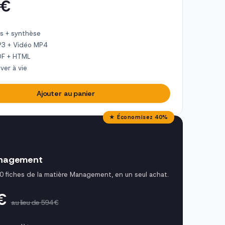
 €
s + synthèse
P3 + Vidéo MP4
DF + HTML
ver à vie
Ajouter au panier
★ Économisez 40%
nagement
0 fiches de la matière Management, en un seul achat.
 €
au lieu de 594 €