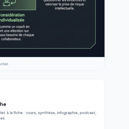
achat.
che
t à la fiche : cours, synthèse, infographie, podcast,
des.