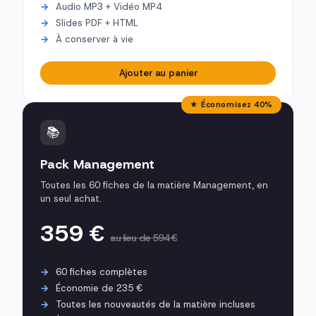
Audio MP3 + Vidéo MP4
Slides PDF + HTML
À conserver à vie
Ajouter au panier
★ Économisez 40%
📚
Pack Management
Toutes les 60 fiches de la matière Management, en
un seul achat.
359 €
au lieu de 594 €
60 fiches complètes
Économie de 235 €
Toutes les nouveautés de la matière incluses