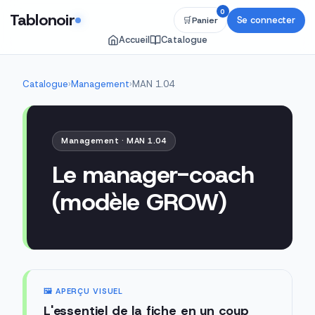
0
Tablonoir
Se connecter
🛒
Panier
Accueil
Catalogue
Catalogue
›
Management
›
MAN 1.04
Management · MAN 1.04
Le manager-coach
(modèle GROW)
🖼️ APERÇU VISUEL
L'essentiel de la fiche en un coup