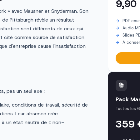
9,90
Work » avec Mausner et Snyderman. Son
de Pittsburgh révèle un résultat
PDF cour
tisfaction sont différents de ceux qui
Audio M
Slides P
st cité comme source de satisfaction
À conser
que d'entreprise cause l'insatisfaction
📚
, pas un seul axe :
Pack Ma
aire, conditions de travail, sécurité de
Toutes les 6
elations. Leur absence crée
359
t à un état neutre de « non-