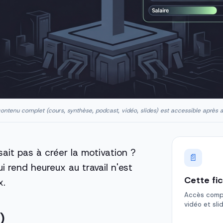
ontenu complet (cours, synthèse, podcast, vidéo, slides) est accessible après 
isait pas à créer la motivation ?
📄
 rend heureux au travail n'est
Cette fi
x.
Accès comple
vidéo et sli
)