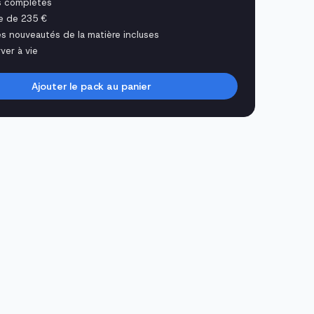
s complètes
e de 235 €
es nouveautés de la matière incluses
ver à vie
Ajouter le pack au panier