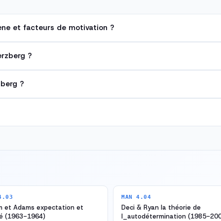
ène et facteurs de motivation ?
erzberg ?
zberg ?
4.03
MAN 4.04
m et Adams expectation et
Deci & Ryan la théorie de
té (1963-1964)
l_autodétermination (1985-20