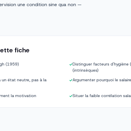
pervision une condition sine qua non —
ette fiche
rgh (1959)
Distinguer facteurs d'hygiène 
✓
(intrinsèques)
un état neutre, pas à la
Argumenter pourquoi le salai
✓
lement la motivation
Situer la faible corrélation sal
✓