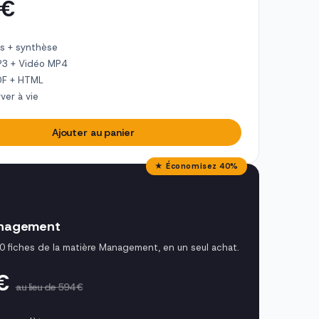
 €
s + synthèse
P3 + Vidéo MP4
DF + HTML
ver à vie
Ajouter au panier
★ Économisez 40%
nagement
0 fiches de la matière Management, en un seul achat.
 €
au lieu de 594 €