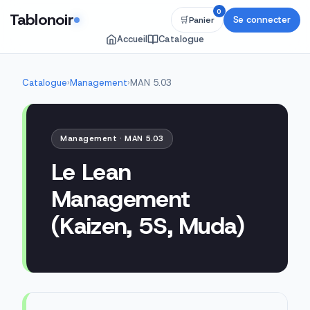
0
Tablonoir
Se connecter
🛒
Panier
Accueil
Catalogue
Catalogue
›
Management
›
MAN 5.03
Management · MAN 5.03
Le Lean
Management
(Kaizen, 5S, Muda)