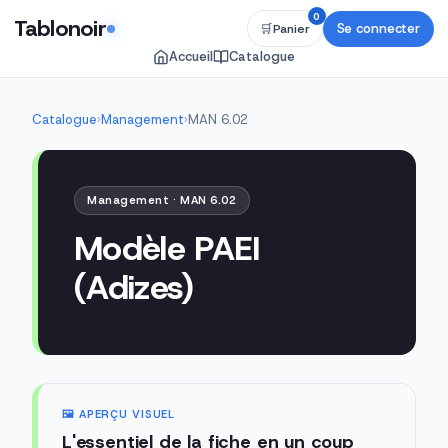
0
Tablonoir
Se connecter
🛒
Panier
Accueil
Catalogue
Catalogue
›
Management
›
MAN 6.02
Management · MAN 6.02
Modèle PAEI
(Adizes)
🖼️ APERÇU VISUEL
L'essentiel de la fiche en un coup