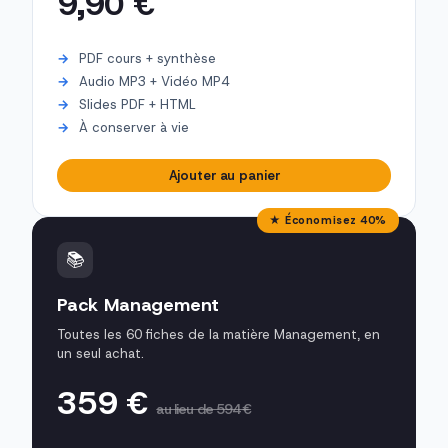
9,90 €
PDF cours + synthèse
Audio MP3 + Vidéo MP4
Slides PDF + HTML
À conserver à vie
Ajouter au panier
★ Économisez 40%
📚
Pack Management
Toutes les 60 fiches de la matière Management, en
un seul achat.
359 €
au lieu de 594 €