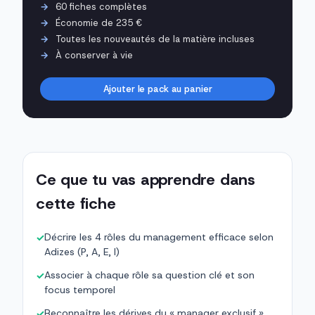
60 fiches complètes
Économie de 235 €
Toutes les nouveautés de la matière incluses
À conserver à vie
Ajouter le pack au panier
Ce que tu vas apprendre dans
cette fiche
Décrire les 4 rôles du management efficace selon
✓
Adizes (P, A, E, I)
Associer à chaque rôle sa question clé et son
✓
focus temporel
Reconnaître les dérives du « manager exclusif »
✓