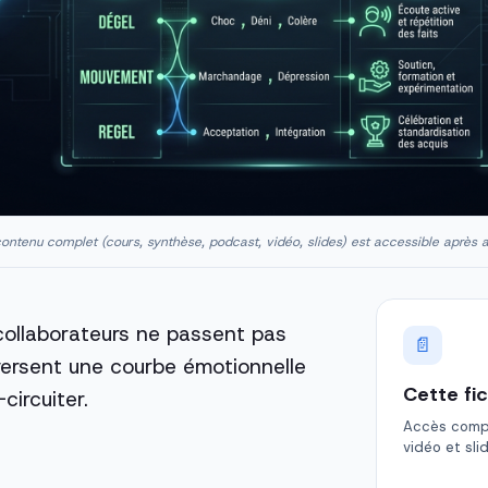
ontenu complet (cours, synthèse, podcast, vidéo, slides) est accessible après 
collaborateurs ne passent pas
📄
raversent une courbe émotionnelle
Cette fi
ircuiter.
Accès comple
vidéo et sli