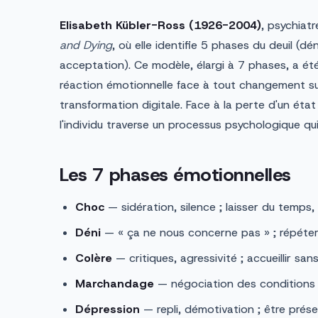
Elisabeth Kübler-Ross (1926-2004)
, psychiat
and Dying
, où elle identifie 5 phases du deuil (d
acceptation). Ce modèle, élargi à 7 phases, a été
réaction émotionnelle face à tout changement subi
transformation digitale. Face à la perte d'un éta
l'individu traverse un processus psychologique q
Les 7 phases émotionnelles
Choc
— sidération, silence ; laisser du temps,
Déni
— « ça ne nous concerne pas » ; répéter 
Colère
— critiques, agressivité ; accueillir sa
Marchandage
— négociation des conditions ;
Dépression
— repli, démotivation ; être présen