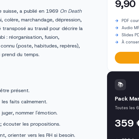
9,90
re suisse, a publié en 1969
On Death
éni, colère, marchandage, dépression,
PDF cour
 transposé au travail pour décrire la
Audio M
Slides P
 : réorganisation, fusion,
À conser
t connu (poste, habitudes, repères),
ui prend du temps.
📚
 être présent.
Pack Ma
les faits calmement.
Toutes les 6
ns juger, nommer l'émotion.
359
 écouter les propositions.
t, orienter vers les RH si besoin.