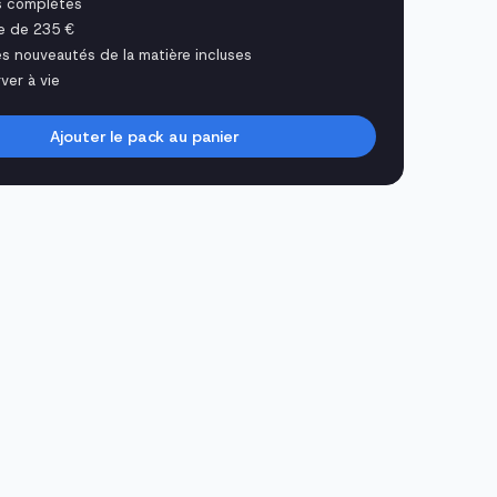
s complètes
e de 235 €
es nouveautés de la matière incluses
ver à vie
Ajouter le pack au panier