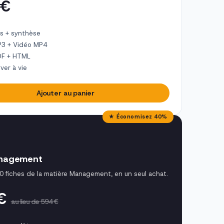
 €
s + synthèse
P3 + Vidéo MP4
DF + HTML
ver à vie
Ajouter au panier
★ Économisez 40%
nagement
0 fiches de la matière Management, en un seul achat.
 €
au lieu de 594 €