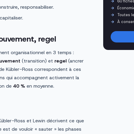
60 fiche
struire, responsabiliser.
Économi
Toutes l
apitaliser.
À conser
ouvement, regel
ent organisationnel en 3 temps :
uvement
(transition) et
regel
(ancrer
e de Kübler-Ross correspondent à ces
ions qui accompagnent activement la
ion de
40 %
en moyenne.
e
 Kübler-Ross et Lewin décrivent ce que
te est de vouloir « sauter » les phases