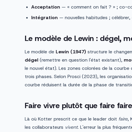
Acceptation
— « comment on fait ? » ; co-con
Intégration
— nouvelles habitudes ; célébrer, c
Le modèle de Lewin : dégel, m
Le modèle de
Lewin (1947)
structure le changem
dégel
(remettre en question l'état existant),
mo
le nouvel état). Les zones colorées de la courb
trois phases. Selon Prosci (2023), les organisat
courbe réduisent la durée de la phase de transit
Faire vivre plutôt que faire fair
Là où Kotter prescrit ce que le leader doit
faire
,
les collaborateurs
vivent
. L'erreur la plus fréquen