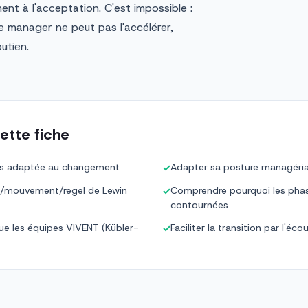
ent à l'acceptation. C'est impossible :
e manager ne peut pas l'accélérer,
outien.
ette fiche
oss adaptée au changement
Adapter sa posture managéria
✓
l/mouvement/regel de Lewin
Comprendre pourquoi les phase
✓
contournées
que les équipes VIVENT (Kübler-
Faciliter la transition par l'éc
✓