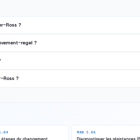
er-Ross ?
uvement-regel ?
?
r-Ross ?
5.04
MAN 5.06
8 étapes du changement
Diagnostiquer les résistances (