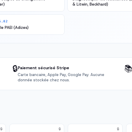
er)
& Litwin, Beckhard)
6.02
e PAEI (Adizes)
🔒

Paiement sécurisé Stripe
Carte bancaire, Apple Pay, Google Pay. Aucune
donnée stockée chez nous.
🔒
🔒
🔒