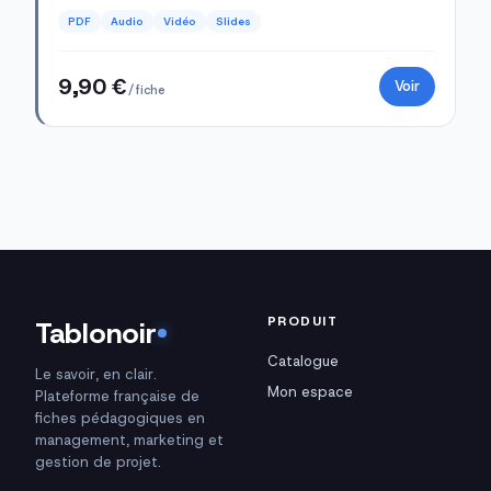
PDF
Audio
Vidéo
Slides
9,90 €
Voir
/ fiche
PRODUIT
Tablonoir
Catalogue
Le savoir, en clair.
Mon espace
Plateforme française de
fiches pédagogiques en
management, marketing et
gestion de projet.