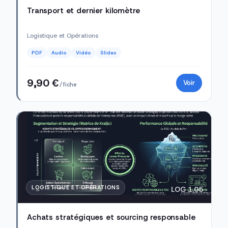
Transport et dernier kilomètre
Logistique et Opérations
PDF
Audio
Vidéo
Slides
9,90 €
Voir
/ fiche
LOGISTIQUE ET OPÉRATIONS
LOG 1.05
Achats stratégiques et sourcing responsable