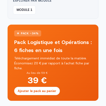
EXPLORER PAR MODULE
MODULE 1
★ PACK -34%
Pack Logistique et Opérations :
6 fiches en une fois
Téléchargement immédiat de toute la matière.
Économisez 20 € par rapport à l'achat fiche par
fiche.
Au lieu de 59 €
39 €
Ajouter le pack au panier