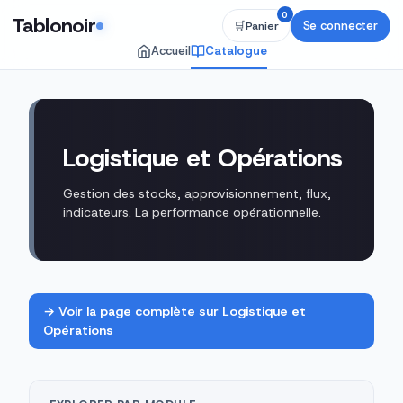
0
Tablonoir
Se connecter
🛒
Panier
Accueil
Catalogue
Logistique et Opérations · 6 f
Logistique et Opérations
Gestion des stocks, approvisionnement, flux,
indicateurs. La performance opérationnelle.
→ Voir la page complète sur Logistique et
Opérations