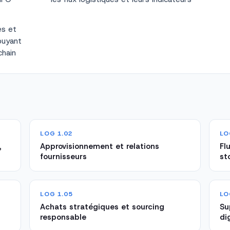
es et
puyant
chain
LOG 1.02
LO
,
Approvisionnement et relations
Fl
fournisseurs
st
LOG 1.05
LO
Achats stratégiques et sourcing
Su
responsable
di