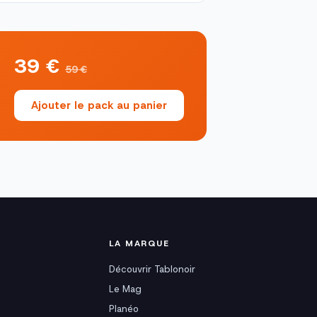
39 €
59 €
Ajouter le pack au panier
LA MARQUE
Découvrir Tablonoir
Le Mag
Planéo