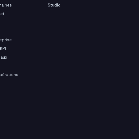
maines
Studio
jet
eprise
KPI
saux
pérations