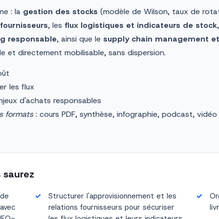
ne : la
gestion des stocks
(modèle de Wilson, taux de rotat
fournisseurs
, les
flux logistiques et indicateurs de stock
ng responsable
, ainsi que le
supply chain management et l
de et directement mobilisable, sans dispersion.
oût
er les flux
enjeux d'achats responsables
rs formats
: cours PDF, synthèse, infographie, podcast, vidéo
s saurez
 de
Structurer l'approvisionnement et les
Or
 avec
relations fournisseurs pour sécuriser
li
FIFO-
les flux logistiques et leurs indicateurs