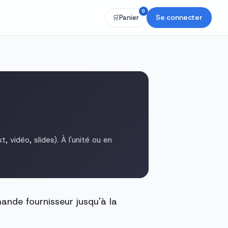
0
Se connecter
🛒
Panier
 vidéo, slides). À l'unité ou en
ande fournisseur jusqu'à la