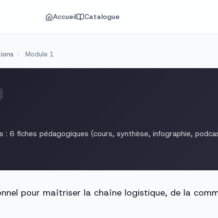
Accueil
Catalogue
tions
›
Module 1
 : 6 fiches pédagogiques (cours, synthèse, infographie, podcast,
el pour maîtriser la chaîne logistique, de la comm