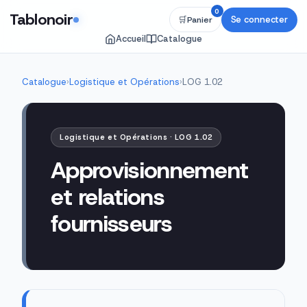
0
Tablonoir
Se connecter
🛒
Panier
Accueil
Catalogue
Catalogue
›
Logistique et Opérations
›
LOG 1.02
Logistique et Opérations · LOG 1.02
Approvisionnement
et relations
fournisseurs