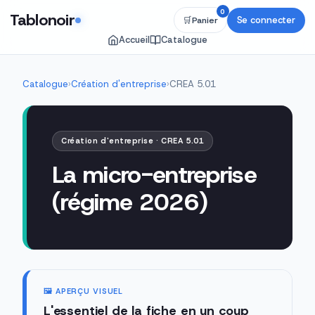
0
Tablonoir
Se connecter
🛒
Panier
Accueil
Catalogue
Catalogue
›
Création d'entreprise
›
CREA 5.01
Création d'entreprise · CREA 5.01
La micro-entreprise
(régime 2026)
🖼️ APERÇU VISUEL
L'essentiel de la fiche en un coup