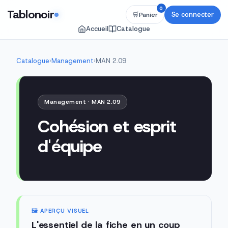
0
Tablonoir
Se connecter
🛒
Panier
Accueil
Catalogue
Catalogue
›
Management
›
MAN 2.09
Management · MAN 2.09
Cohésion et esprit
d'équipe
🖼️ APERÇU VISUEL
L'essentiel de la fiche en un coup