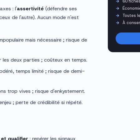
60 fiche
xes : l'
assertivité
(défendre ses
Économi
Toutes l
eux de l'autre). Aucun mode n'est
À conser
impopulaire mais nécessaire ; risque de
r les deux parties ; coûteux en temps.
éré, temps limité ; risque de demi-
ions trop vives ; risque d'enkystement.
enjeu ; perte de crédibilité si répété.
et qualifier
: repérer les signaux