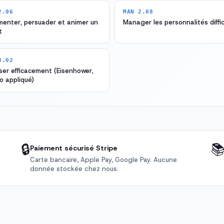
2.06
MAN 2.08
enter, persuader et animer un
Manager les personnalités diffic
t
3.02
iser efficacement (Eisenhower,
o appliqué)
🔒

Paiement sécurisé Stripe
Carte bancaire, Apple Pay, Google Pay. Aucune
donnée stockée chez nous.