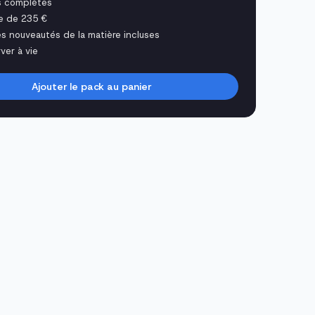
s complètes
e de 235 €
es nouveautés de la matière incluses
ver à vie
Ajouter le pack au panier