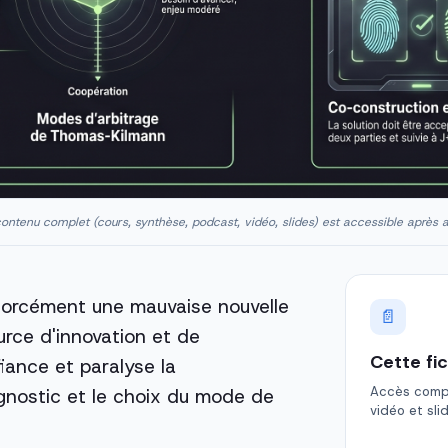
ontenu complet (cours, synthèse, podcast, vidéo, slides) est accessible après 
l forcément une mauvaise nouvelle
📄
urce d'innovation et de
Cette fi
nfiance et paralyse la
Accès comple
gnostic et le choix du mode de
vidéo et sli