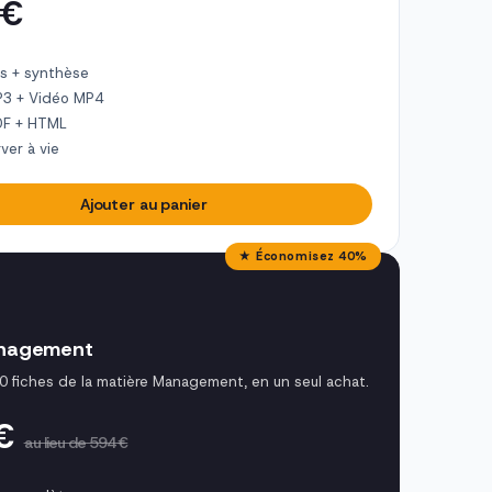
 €
s + synthèse
P3 + Vidéo MP4
DF + HTML
ver à vie
Ajouter au panier
★ Économisez 40%
nagement
0 fiches de la matière Management, en un seul achat.
 €
au lieu de 594 €