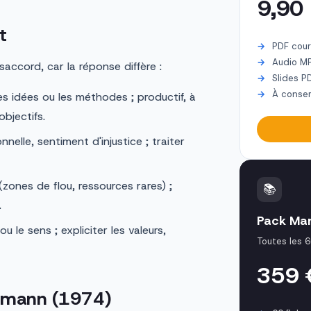
9,90
t
PDF cour
Audio M
ésaccord, car la réponse diffère :
Slides P
À conser
s idées ou les méthodes ; productif, à
objectifs.
elle, sentiment d'injustice ; traiter
zones de flou, ressources rares) ;
📚
.
Pack Ma
u le sens ; expliciter les valeurs,
Toutes les 6
359
lmann (1974)