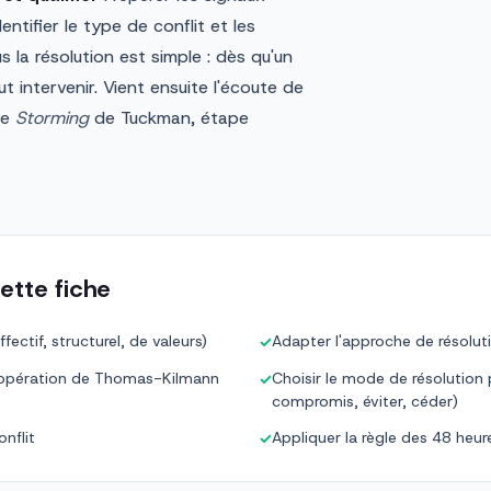
entifier le type de conflit et les
s la résolution est simple : dès qu'un
ut intervenir. Vient ensuite l'écoute de
de
Storming
de Tuckman, étape
ette fiche
fectif, structurel, de valeurs)
Adapter l'approche de résoluti
✓
 coopération de Thomas-Kilmann
Choisir le mode de résolution p
✓
compromis, éviter, céder)
nflit
Appliquer la règle des 48 heu
✓