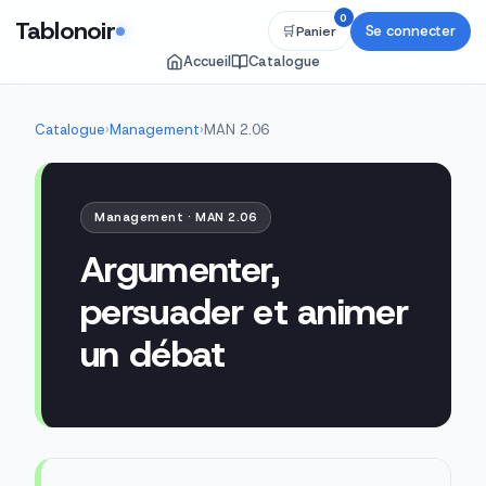
0
Tablonoir
Se connecter
🛒
Panier
Accueil
Catalogue
Catalogue
›
Management
›
MAN 2.06
Management · MAN 2.06
Argumenter,
persuader et animer
un débat