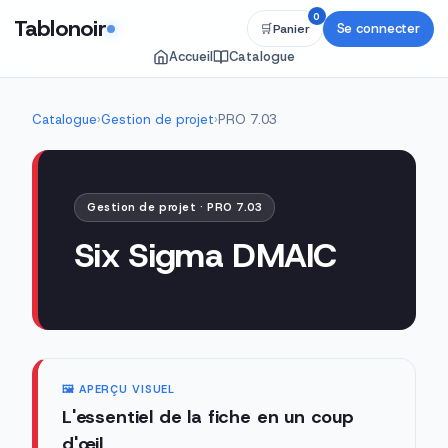
0
Tablonoir
Se connecter
🛒
Panier
Accueil
Catalogue
Catalogue
›
Gestion de projet
›
PRO 7.03
Gestion de projet · PRO 7.03
Six Sigma DMAIC
🖼️ APERÇU VISUEL
L'essentiel de la fiche en un coup
d'œil