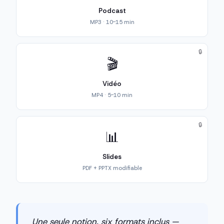
Podcast
MP3 · 10-15 min
🔒
🎬
Vidéo
MP4 · 5-10 min
🔒
📊
Slides
PDF + PPTX modifiable
Une seule notion, six formats inclus —