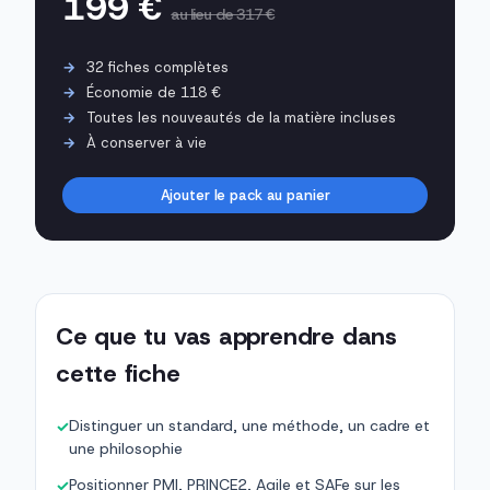
199 €
au lieu de 317 €
32 fiches complètes
Économie de 118 €
Toutes les nouveautés de la matière incluses
À conserver à vie
Ajouter le pack au panier
Ce que tu vas apprendre dans
cette fiche
Distinguer un standard, une méthode, un cadre et
✓
une philosophie
Positionner PMI, PRINCE2, Agile et SAFe sur les
✓