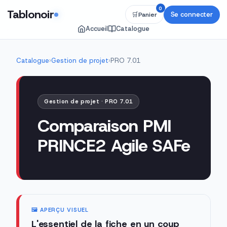
0
Tablonoir
Se connecter
🛒
Panier
Accueil
Catalogue
Catalogue
›
Gestion de projet
›
PRO 7.01
Gestion de projet · PRO 7.01
Comparaison PMI
PRINCE2 Agile SAFe
🖼️ APERÇU VISUEL
L'essentiel de la fiche en un coup