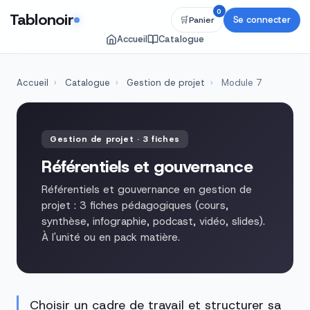
0
Tablonoir
Se connecter
🛒
Panier
Accueil
Catalogue
Accueil
›
Catalogue
›
Gestion de projet
›
Module 7
Gestion de projet · 3 fiches
Référentiels et gouvernance
Référentiels et gouvernance en gestion de
projet : 3 fiches pédagogiques (cours,
synthèse, infographie, podcast, vidéo, slides).
À l'unité ou en pack matière.
Choisir un cadre de travail et structurer sa