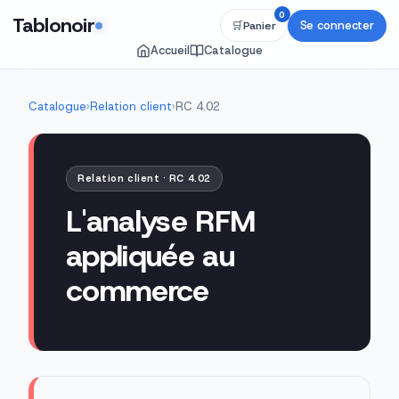
0
Tablonoir
Se connecter
🛒
Panier
Accueil
Catalogue
Catalogue
›
Relation client
›
RC 4.02
Relation client · RC 4.02
L'analyse RFM
appliquée au
commerce