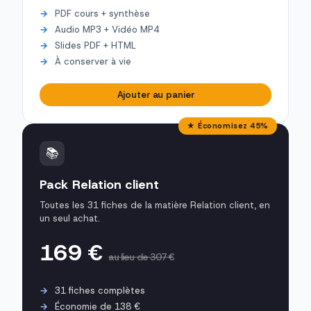
PDF cours + synthèse
Audio MP3 + Vidéo MP4
Slides PDF + HTML
À conserver à vie
Ajouter au panier
★ Économisez 45%
📚
Pack Relation client
Toutes les 31 fiches de la matière Relation client, en
un seul achat.
169 €
au lieu de 307 €
31 fiches complètes
Économie de 138 €