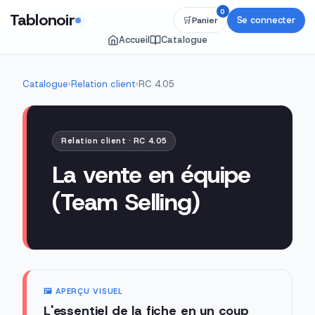
0
Tablonoir
Se connecter
🛒
Panier
Accueil
Catalogue
Catalogue
›
Relation client
›
RC 4.05
Relation client · RC 4.05
La vente en équipe
(Team Selling)
🖼️ APERÇU VISUEL
L'essentiel de la fiche en un coup