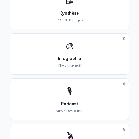
📝
Synthèse
PDF · 1-2 pages
🔒
🎨
Infographie
HTML interactif
🔒
🎙️
Podcast
MP3 · 10-15 min
🔒
🎬