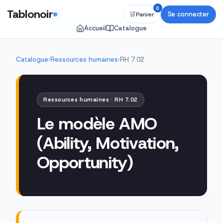
0
Tablonoir
Se connecter
🛒
Panier
Accueil
Catalogue
Catalogue
›
Ressources humaines
›
RH 7.02
Ressources humaines · RH 7.02
Le modèle AMO
(Ability, Motivation,
Opportunity)