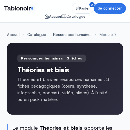
0
Tablonoir
Se connecter
🛒
Panier
Accueil
Catalogue
Accueil
›
Catalogue
›
Ressources humaines
›
Module 7
Ressources humaines · 3 fiches
Théories et biais
Théories et biais en ressources humaines : 3
fiches pédagogiques (cours, synthèse,
infographie, podcast, vidéo, slides). À l'unité
ou en pack matière.
Le module
Théories et biais
apporte les