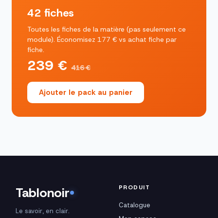
42 fiches
Toutes les fiches de la matière (pas seulement ce
module). Économisez 177 € vs achat fiche par
fiche.
239 €
416 €
Ajouter le pack au panier
PRODUIT
Tablonoir
Catalogue
Le savoir, en clair.