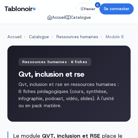
0
Tablonoir
Se connecter
🛒
Panier
Accueil
Catalogue
Accueil
›
Catalogue
›
Ressources humaines
›
Module 6
Ressources humaines · 6 fiches
Qvt, inclusion et rse
Qvt, inclusion et rse en ressources humaines :
6 fiches pédagogiques (cours, synthèse,
infographie, podcast, vidéo, slides). À l'unité
ou en pack matière.
Le module
QVT, inclusion et RSE
place le