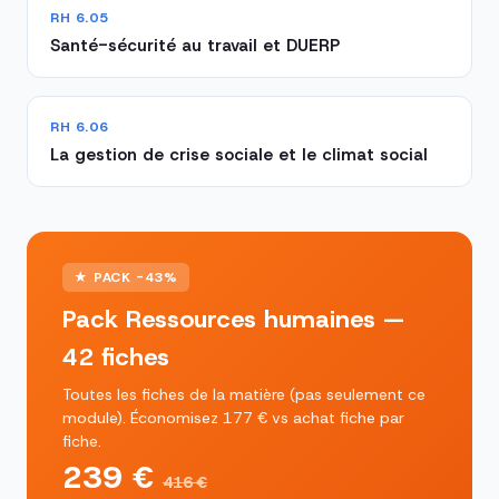
RH 6.05
Santé-sécurité au travail et DUERP
RH 6.06
La gestion de crise sociale et le climat social
★ PACK -43%
Pack Ressources humaines —
42 fiches
Toutes les fiches de la matière (pas seulement ce
module). Économisez 177 € vs achat fiche par
fiche.
239 €
416 €