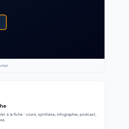
achat.
che
t à la fiche : cours, synthèse, infographie, podcast,
des.