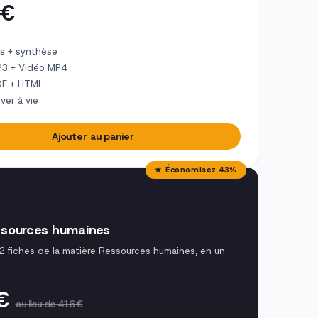
 €
s + synthèse
P3 + Vidéo MP4
DF + HTML
ver à vie
Ajouter au panier
★ Économisez 43%
sources humaines
42 fiches de la matière Ressources humaines, en un
 €
au lieu de 416 €