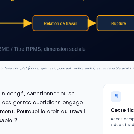
ontenu complet (cours, synthèse, podcast, vidéo, slides) est accessible après 
 un congé, sanctionner ou se
📄
e ces gestes quotidiens engage
Cette fi
ment. Pourquoi le droit du travail
Accès comple
cable ?
vidéo et sli