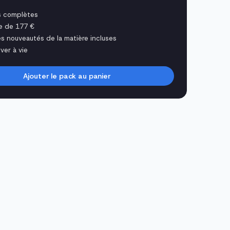
s complètes
e de 177 €
es nouveautés de la matière incluses
ver à vie
Ajouter le pack au panier