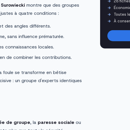
28 fiche
Surowiecki
montre que des groupes
Économi
ustes à quatre conditions :
Toutes l
À conser
t des angles différents.
e, sans influence prématurée.
s connaissances locales.
n de combiner les contributions.
 foule se transforme en bêtise
écisive : un groupe d'experts identiques
ée de groupe
, la
paresse sociale
ou