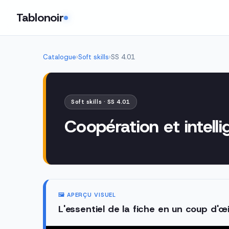
Tablonoir
Catalogue
›
Soft skills
›
SS 4.01
Soft skills · SS 4.01
Coopération et intelli
🖼️ APERÇU VISUEL
L'essentiel de la fiche en un coup d'œi