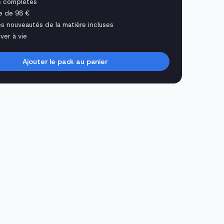
s complètes
e de 98 €
es nouveautés de la matière incluses
ver à vie
Ajouter le pack au panier