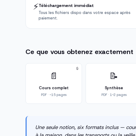
⚡
Téléchargement immédiat
Tous les fichiers dispo dans votre espace après
paiement.
Ce que vous obtenez exactement
🔒
📄
📝
Cours complet
Synthèse
PDF · ~15 pages
PDF · 1-2 pages
Une seule notion, six formats inclus — cour
à la maison, dans les transports ou la veill