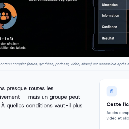
ontenu complet (cours, synthèse, podcast, vidéo, slides) est accessible après 
ns presque toutes les
📄
ctivement — mais un groupe peut
Cette fi
À quelles conditions vaut-il plus
Accès comple
vidéo et sli