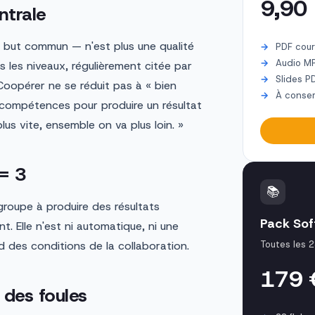
9,90
ntrale
un but commun — n'est plus une qualité
PDF cour
Audio M
les niveaux, régulièrement citée par
Slides P
Coopérer ne se réduit pas à « bien
À conser
s compétences pour produire un résultat
plus vite, ensemble on va plus loin. »
 = 3
📚
 groupe à produire des résultats
Pack Soft
. Elle n'est ni automatique, ni une
d des conditions de la collaboration.
Toutes les 2
179
 des foules