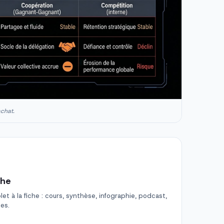
achat.
che
t à la fiche : cours, synthèse, infographie, podcast,
des.