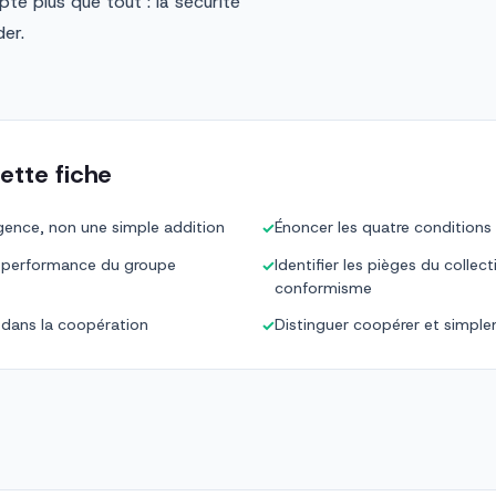
pte plus que tout : la sécurité
er.
ette fiche
rgence, non une simple addition
Énoncer les quatre conditions
✓
de performance du groupe
Identifier les pièges du collec
✓
conformisme
e dans la coopération
Distinguer coopérer et simple
✓