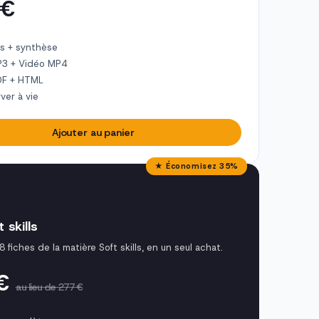
 €
s + synthèse
P3 + Vidéo MP4
DF + HTML
ver à vie
Ajouter au panier
★ Économisez 35%
 skills
8 fiches de la matière Soft skills, en un seul achat.
 €
au lieu de 277 €