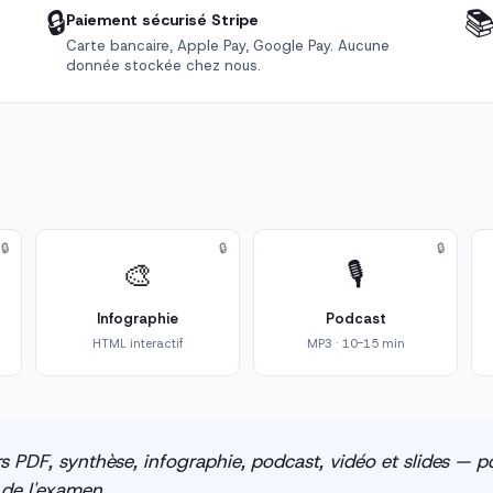
🔒

Paiement sécurisé Stripe
Carte bancaire, Apple Pay, Google Pay. Aucune
donnée stockée chez nous.
🔒
🔒
🔒
🎨
🎙️
Infographie
Podcast
HTML interactif
MP3 · 10-15 min
s PDF, synthèse, infographie, podcast, vidéo et slides — po
e de l'examen.