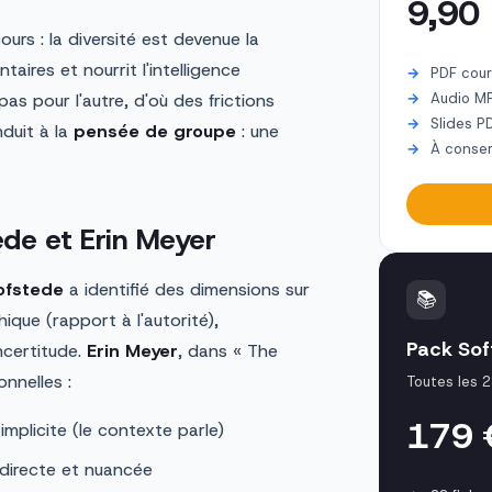
9,90
ours : la diversité est devenue la
ires et nourrit l'intelligence
PDF cour
 pas pour l'autre, d'où des frictions
Audio M
Slides P
nduit à la
pensée de groupe
: une
À conser
ede et Erin Meyer
ofstede
a identifié des dimensions sur
📚
hique (rapport à l'autorité),
Pack Soft
incertitude.
Erin Meyer
, dans « The
nnelles :
Toutes les 2
179
implicite (le contexte parle)
ndirecte et nuancée