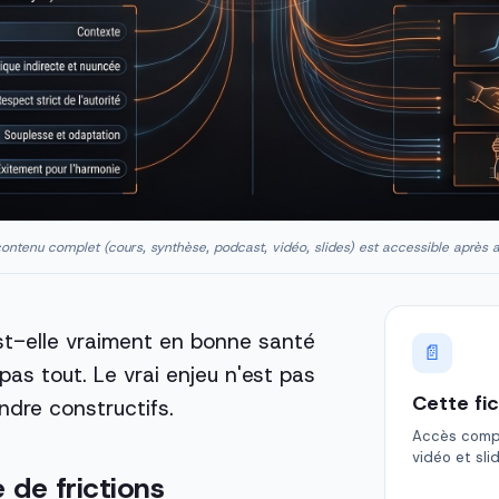
ontenu complet (cours, synthèse, podcast, vidéo, slides) est accessible après 
st-elle vraiment en bonne santé
📄
pas tout. Le vrai enjeu n'est pas
Cette fi
ndre constructifs.
Accès comple
vidéo et sli
e de frictions