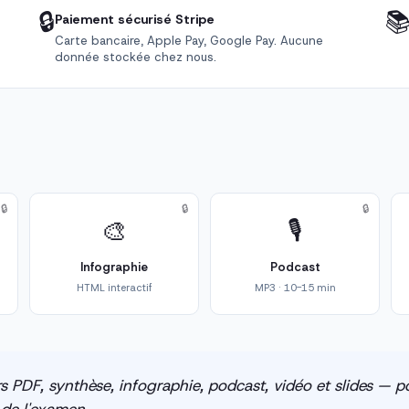
🔒

Paiement sécurisé Stripe
Carte bancaire, Apple Pay, Google Pay. Aucune
donnée stockée chez nous.
🔒
🔒
🔒
🎨
🎙️
Infographie
Podcast
HTML interactif
MP3 · 10-15 min
s PDF, synthèse, infographie, podcast, vidéo et slides — po