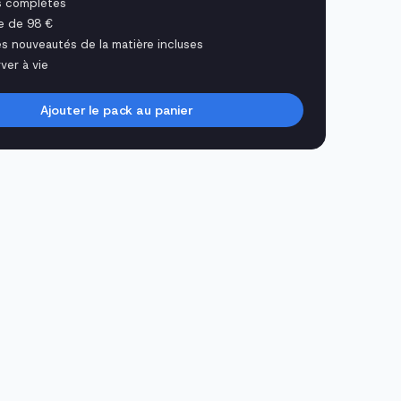
s complètes
e de 98 €
es nouveautés de la matière incluses
ver à vie
Ajouter le pack au panier