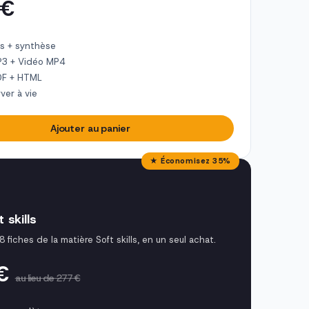
 €
s + synthèse
P3 + Vidéo MP4
DF + HTML
ver à vie
Ajouter au panier
★ Économisez 35%
 skills
8 fiches de la matière Soft skills, en un seul achat.
 €
au lieu de 277 €