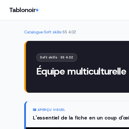
Tablonoir
Catalogue
›
Soft skills
›
SS 4.02
Soft skills · SS 4.02
Équipe multiculturell
🖼️ APERÇU VISUEL
L'essentiel de la fiche en un coup d'œi