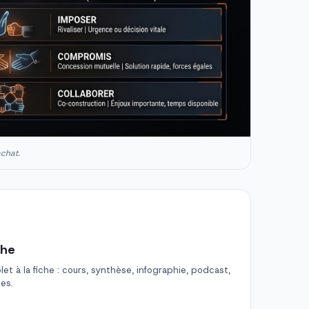
achat.
che
t à la fiche : cours, synthèse, infographie, podcast,
des.