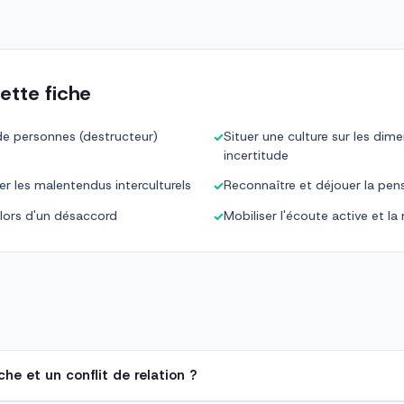
ette fiche
 de personnes (destructeur)
Situer une culture sur les dime
✓
incertitude
per les malentendus interculturels
Reconnaître et déjouer la pe
✓
 lors d'un désaccord
Mobiliser l'écoute active et la
✓
che et un conflit de relation ?