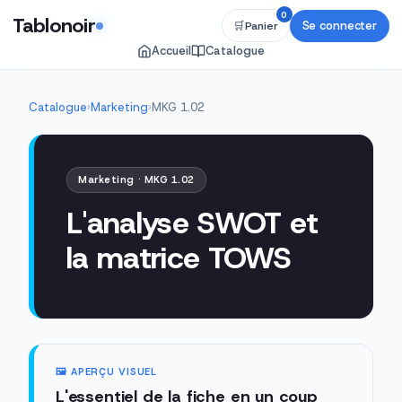
0
Tablonoir
Se connecter
🛒
Panier
Accueil
Catalogue
Catalogue
›
Marketing
›
MKG 1.02
Marketing · MKG 1.02
L'analyse SWOT et
la matrice TOWS
🖼️ APERÇU VISUEL
L'essentiel de la fiche en un coup