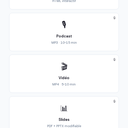
HTML interactif
🔒
🎙️
Podcast
MP3 · 10-15 min
🔒
🎬
Vidéo
MP4 · 5-10 min
🔒
📊
Slides
PDF + PPTX modifiable