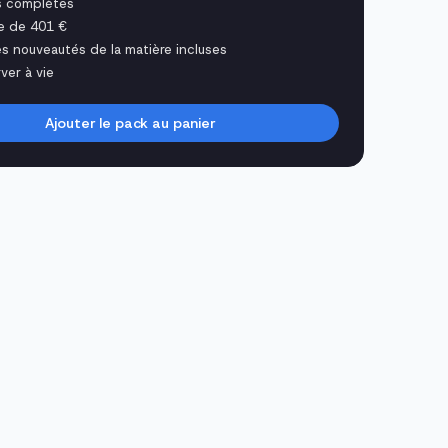
s complètes
e de 401 €
es nouveautés de la matière incluses
ver à vie
Ajouter le pack au panier