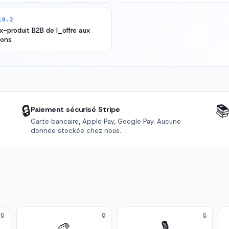
10.2
x-produit B2B de l_offre aux
ions
🔒

Paiement sécurisé Stripe
Carte bancaire, Apple Pay, Google Pay. Aucune
donnée stockée chez nous.
🔒
🔒
🔒
🎨
🎙️