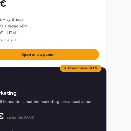
 €
s + synthèse
P3 + Vidéo MP4
DF + HTML
ver à vie
Ajouter au panier
★ Économisez 41%
keting
9 fiches de la matière marketing, en un seul achat.
 €
au lieu de 980 €