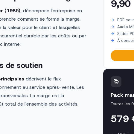
9,90
er (1985)
, décompose l'entreprise en
prendre comment se forme la marge.
PDF cour
 la valeur pour le client et lesquelles
Audio M
Slides P
currentiel durable par les coûts ou par
À conser
ic interne.
és de soutien
principales
décrivent le flux
📚
sionnement au service après-vente. Les
Pack mar
transversales. La marge est la
oût total de l'ensemble des activités.
Toutes les 9
579