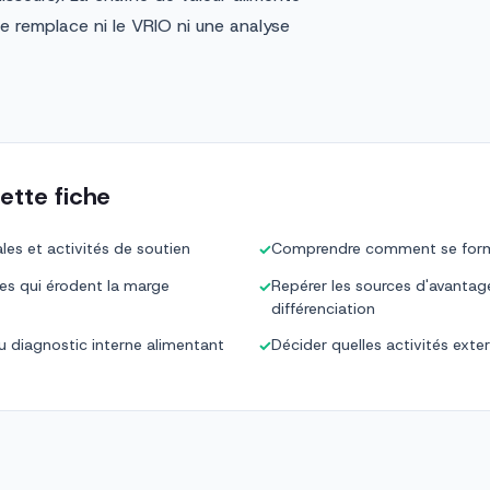
e remplace ni le VRIO ni une analyse
ette fiche
les et activités de soutien
Comprendre comment se forme 
✓
lles qui érodent la marge
Repérer les sources d'avantage
✓
différenciation
u diagnostic interne alimentant
Décider quelles activités exte
✓