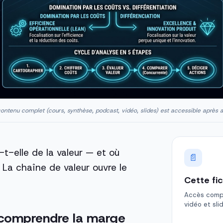
ontenu complet (cours, synthèse, podcast, vidéo, slides) est accessible après 
t-elle de la valeur — et où
📄
 La chaîne de valeur ouvre le
Cette fi
Accès comple
vidéo et sli
 comprendre la marge