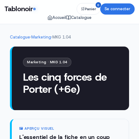
0
Tablonoir
Se connecter
🛒
Panier
Accueil
Catalogue
Catalogue
›
Marketing
›
MKG 1.04
Marketing · MKG 1.04
Les cinq forces de
Porter (+6e)
🖼️ APERÇU VISUEL
L'essentiel de la fiche en un coup