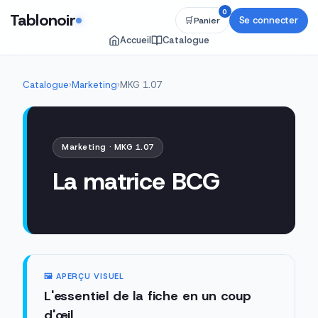
0
Tablonoir
Se connecter
🛒
Panier
Accueil
Catalogue
Catalogue
›
Marketing
›
MKG 1.07
Marketing · MKG 1.07
La matrice BCG
🖼️ APERÇU VISUEL
L'essentiel de la fiche en un coup
d'œil