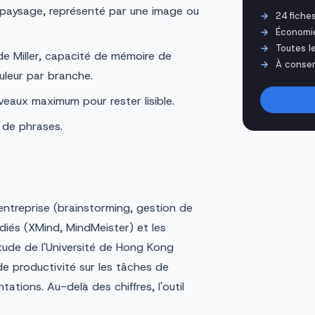
paysage, représenté par une image ou
24 fiche
Économi
Toutes l
de Miller, capacité de mémoire de
À conser
ouleur par branche.
eaux maximum pour rester lisible.
 de phrases.
'entreprise (brainstorming, gestion de
dédiés (XMind, MindMeister) et les
étude de l'Université de Hong Kong
 productivité sur les tâches de
ations. Au-delà des chiffres, l'outil