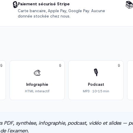
🔒

Paiement sécurisé Stripe
Carte bancaire, Apple Pay, Google Pay. Aucune
donnée stockée chez nous.
🔒
🔒
🔒
🎨
🎙️
Infographie
Podcast
HTML interactif
MP3 · 10-15 min
s PDF, synthèse, infographie, podcast, vidéo et slides — po
e de l'examen.