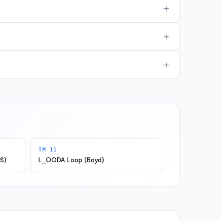
TM 11
S)
L_OODA Loop (Boyd)