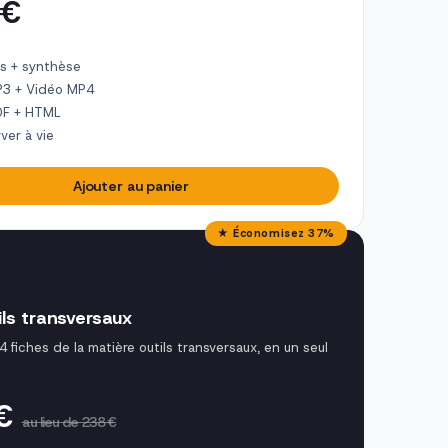
 €
s + synthèse
P3 + Vidéo MP4
DF + HTML
ver à vie
Ajouter au panier
★ Économisez 37%
ils transversaux
4 fiches de la matière outils transversaux, en un seul
 €
au lieu de 238 €