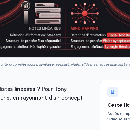
ontenu complet (cours, synthèse, podcast, vidéo, slides) est accessible après 
istes linéaires ? Pour Tony
📄
tions, en rayonnant d'un concept
Cette fi
Accès comple
vidéo et sli