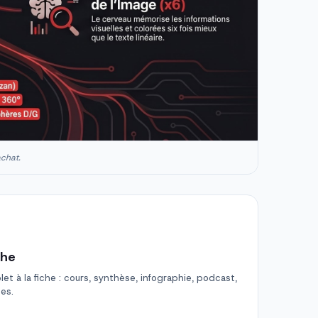
achat.
che
t à la fiche : cours, synthèse, infographie, podcast,
des.