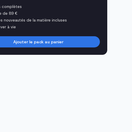
s complètes
e de 89 €
es nouveautés de la matière incluses
ver à vie
Ajouter le pack au panier