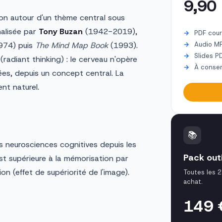
9,90
tion autour d'un thème central sous
malisée par
Tony Buzan
(1942-2019),
PDF cour
974) puis
The Mind Map Book
(1993).
Audio M
Slides P
(radiant thinking) : le cerveau n'opère
À conser
ées, depuis un concept central. La
nt naturel.
📚
s neurosciences cognitives depuis les
Pack out
st supérieure à la mémorisation par
ion (effet de supériorité de l'image).
Toutes les 2
achat.
149