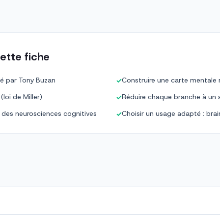
ette fiche
ulé par Tony Buzan
Construire une carte mentale 
✓
loi de Miller)
Réduire chaque branche à un se
✓
s des neurosciences cognitives
Choisir un usage adapté : brai
✓