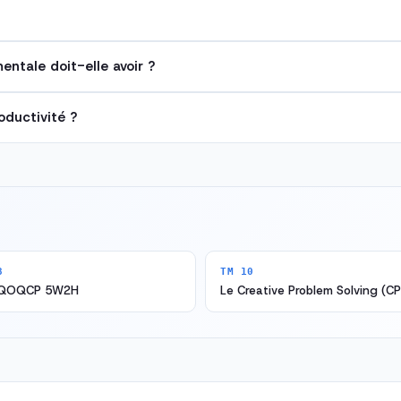
ntale doit-elle avoir ?
oductivité ?
8
TM 10
QQOQCP 5W2H
Le Creative Problem Solving (CP