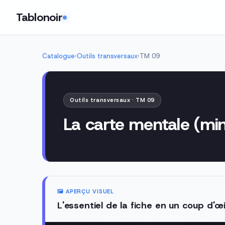
Tablonoir
Catalogue
›
Outils transversaux
›
TM 09
Outils transversaux · TM 09
La carte mentale (m
🖼️ APERÇU VISUEL
L'essentiel de la fiche en un coup d'œi