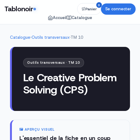
0
Tablonoir
Se connecter
🛒
Panier
Accueil
Catalogue
Catalogue
›
Outils transversaux
›
TM 10
Outils transversaux · TM 10
Le Creative Problem
Solving (CPS)
🖼️ APERÇU VISUEL
L'essentiel de la fiche en un coup