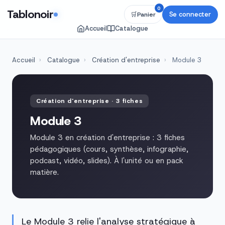
0
Tablonoir
Se connecter
🛒
Panier
Accueil
Catalogue
Accueil
›
Catalogue
›
Création d'entreprise
›
Module 3
Création d'entreprise · 3 fiches
Module 3
Module 3 en création d'entreprise : 3 fiches
pédagogiques (cours, synthèse, infographie,
podcast, vidéo, slides). À l'unité ou en pack
matière.
Le Module 3 relie l'analyse stratégique à