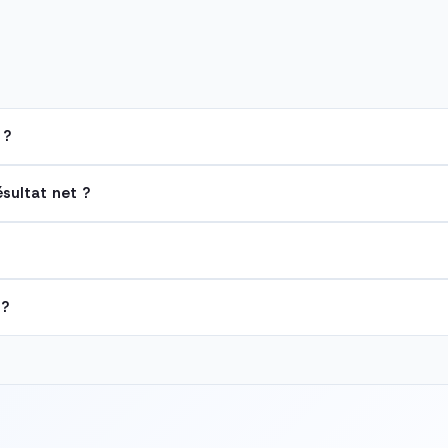
 ?
ésultat net ?
 ?