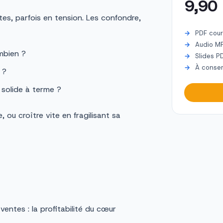
9,90
tes, parfois en tension. Les confondre,
PDF cour
Audio M
mbien ?
Slides P
À conser
 ?
 solide à terme ?
 ou croître vite en fragilisant sa
entes : la profitabilité du cœur