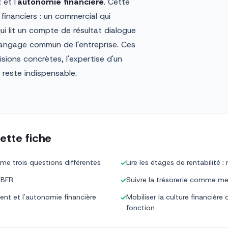
t
et l'
autonomie financière
. Cette
financiers : un commercial qui
 lit un compte de résultat dialogue
n langage commun de l'entreprise. Ces
isions concrètes, l'expertise d'un
 reste indispensable.
ette fiche
omme trois questions différentes
Lire les étages de rentabilité
✓
u BFR
Suivre la trésorerie comme mes
✓
ment et l'autonomie financière
Mobiliser la culture financi
✓
fonction