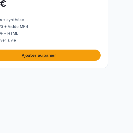
 €
s + synthèse
P3 + Vidéo MP4
DF + HTML
ver à vie
Ajouter au panier