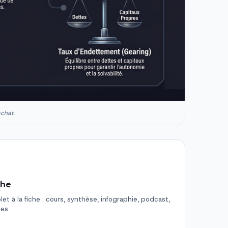
achat.
che
t à la fiche : cours, synthèse, infographie, podcast,
des.