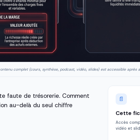
ontenu complet (cours, synthèse, podcast, vidéo, slides) est accessible après 
lite faute de trésorerie. Comment
📄
tion au-delà du seul chiffre
Cette fi
Accès comple
vidéo et sli