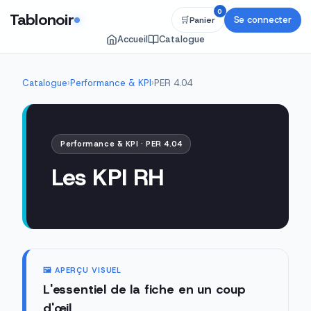
0
Tablonoir
Se connecter
🛒
Panier
Accueil
Catalogue
Catalogue
›
Performance & KPI
›
PER 4.04
Performance & KPI · PER 4.04
Les KPI RH
🖼️ APERÇU VISUEL
L'essentiel de la fiche en un coup
d'œil