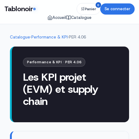
0
Tablonoir
Se connecter
🛒
Panier
Accueil
Catalogue
Catalogue
›
Performance & KPI
›
PER 4.06
Performance & KPI · PER 4.06
Les KPI projet
(EVM) et supply
chain