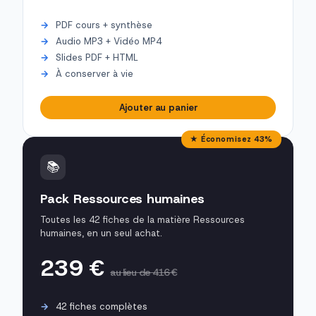
PDF cours + synthèse
Audio MP3 + Vidéo MP4
Slides PDF + HTML
À conserver à vie
Ajouter au panier
★ Économisez 43%
📚
Pack Ressources humaines
Toutes les 42 fiches de la matière Ressources
humaines, en un seul achat.
239 €
au lieu de 416 €
42 fiches complètes