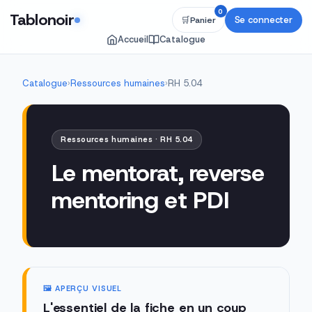
0
Tablonoir
Se connecter
🛒
Panier
Accueil
Catalogue
Catalogue
›
Ressources humaines
›
RH 5.04
Ressources humaines · RH 5.04
Le mentorat, reverse
mentoring et PDI
🖼️ APERÇU VISUEL
L'essentiel de la fiche en un coup